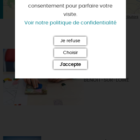
consentement pour parfaire votre
visite.
| Map data ©
Leaflet
OpenStreetMap contributors
Voir notre politique de confidentialité
VOUS AIMEREZ AUSSI
Je refuse
Choisir
ATELIER P'TITS
MOSAÏSTES
J'accepte
45730 - SAINT-
BENOIT-SUR-LOIRE