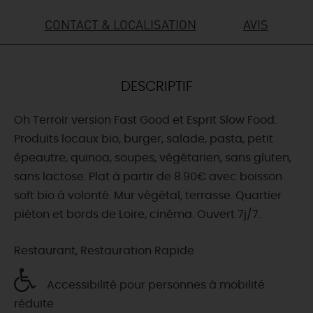
CONTACT & LOCALISATION
AVIS
DEMAIN
CE WEEK-END
DESCRIPTIF
Oh Terroir version Fast Good et Esprit Slow Food.
CETTE SEMAINE
Produits locaux bio, burger, salade, pasta, petit
épeautre, quinoa, soupes, végétarien, sans gluten,
sans lactose. Plat à partir de 8.90€ avec boisson
TOUT L'AGENDA
soft bio à volonté. Mur végétal, terrasse. Quartier
piéton et bords de Loire, cinéma. Ouvert 7j/7.
Restaurant, Restauration Rapide
Accessibilité pour personnes à mobilité
réduite