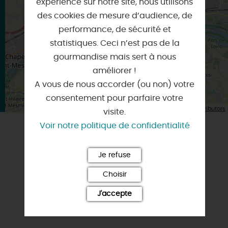
expérience sur notre site, nous utilisons
×
Itinéraire vers
des cookies de mesure d’audience, de
ORLEANS
performance, de sécurité et
statistiques. Ceci n’est pas de la
gourmandise mais sert à nous
améliorer !
A vous de nous accorder (ou non) votre
consentement pour parfaire votre
| Map data ©
Leaflet
OpenStreetMap contributors
visite.
Voir notre politique de confidentialité
NOTE ET AVIS FAIRGUEST
Je refuse
Choisir
J'accepte