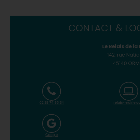
Où sortir ?
Les
visites de villes et de
Golfs
Les visites accompagnées 
Motorisés
Loir'Etape, pour visiter l
H
CONTACT & LOC
Le Relais de la
142, rue Nati
45140 ORM
02 38 74 95 34
relais-mairie.
Google