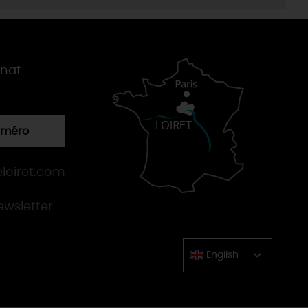
gnat
numéro
loiret.com
newsletter
English
Chinese