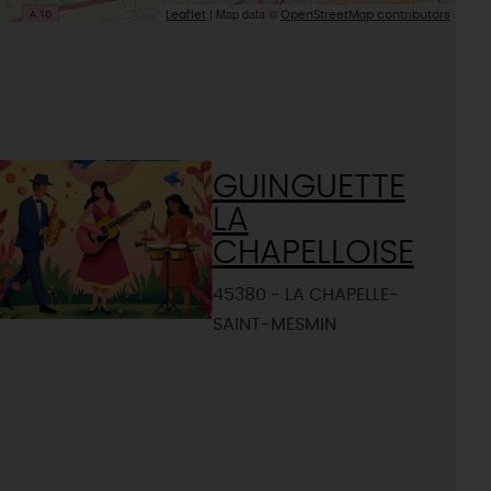
| Map data ©
Leaflet
OpenStreetMap contributors
GUINGUETTE
LA
CHAPELLOISE
45380 - LA CHAPELLE-
SAINT-MESMIN