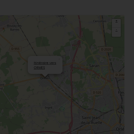
udiques
Meung-sur-Loire
aludik
La Beauce
éatives
+
Le Gâtinais
Sacré patrimoine religieux
-
T
L'oratoire carolingien de Germigny-
des-Prés
Le Loiret, un département fleuri
×
Itinéraire vers
ORMES