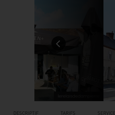
lerelaisdedampierre
DESCRIPTIF
TARIFS
SERVIC