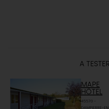
A TESTE
MAPE
HÔTEL
45570 -
DAMPIERRE-EN