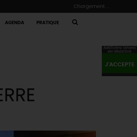
Chargement ...
AGENDA
PRATIQUE
RECHERCHE
AddToAny (share)
est désactivé.
J'ACCEPTE
ERRE