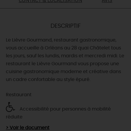
DEMAIN
DESCRIPTIF
CE WEEK-END
Le Lièvre Gourmand, restaurant gastronomique,
vous accueille à Orléans au 28 quai Châtelet tous
CETTE SEMAINE
les jours, sauf les lundis, mardis et mercredi midi. Le
restaurant le Lièvre Gourmand vous propose une
cuisine gastronomique moderne et créative dans
TOUT L'AGENDA
un cadre confortable au style épuré.
Restaurant
Accessibilité pour personnes à mobilité
réduite
> Voir le document