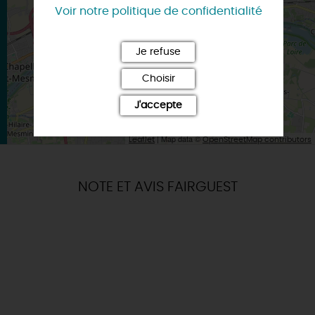
Itinéraire vers
Voir notre politique de confidentialité
ORLEANS
Je refuse
Choisir
J'accepte
| Map data ©
Leaflet
OpenStreetMap contributors
NOTE ET AVIS FAIRGUEST