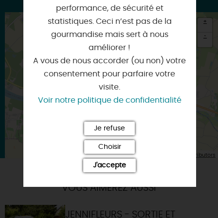
performance, de sécurité et
statistiques. Ceci n’est pas de la
+
gourmandise mais sert à nous
-
améliorer !
×
A vous de nous accorder (ou non) votre
Itinéraire vers
CHATEAUNEUF-SUR-LOIRE
consentement pour parfaire votre
visite.
Voir notre politique de confidentialité
Je refuse
Choisir
| Map data ©
Leaflet
OpenStreetMap contributors
J'accepte
VOUS AIMEREZ AUSSI
JENNIFLEURS - SORTIE ET