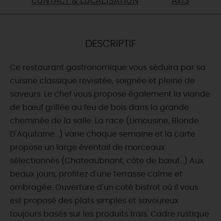
DEMAIN
DESCRIPTIF
CE WEEK-END
Ce restaurant gastronomique vous séduira par sa
cuisine classique revisitée, soignée et pleine de
CETTE SEMAINE
saveurs. Le chef vous propose également la viande
de bœuf grillée au feu de bois dans la grande
cheminée de la salle. La race (Limousine, Blonde
TOUT L'AGENDA
D'Aquitaine...) varie chaque semaine et la carte
propose un large éventail de morceaux
sélectionnés (Chateaubriant, côte de bœuf...) Aux
beaux jours, profitez d'une terrasse calme et
ombragée. Ouverture d'un coté bistrot où il vous
est proposé des plats simples et savoureux
toujours basés sur les produits frais. Cadre rustique