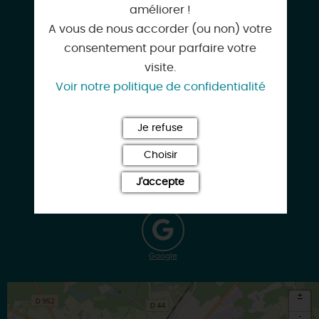
améliorer !
A vous de nous accorder (ou non) votre
labelle.epoque@sfr.fr
consentement pour parfaire votre
visite.
Voir notre politique de confidentialité
www.labelleepoque-gien.com
Je refuse
Choisir
J'accepte
Facebook
Google
+
-