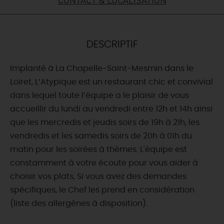
DEMAIN
DESCRIPTIF
CE WEEK-END
Implanté à La Chapelle-Saint-Mesmin dans le
Loiret, L’Atypique est un restaurant chic et convivial
CETTE SEMAINE
dans lequel toute l’équipe a le plaisir de vous
accueillir du lundi au vendredi entre 12h et 14h ainsi
que les mercredis et jeudis soirs de 19h à 21h, les
TOUT L'AGENDA
vendredis et les samedis soirs de 20h à 01h du
matin pour les soirées à thèmes. L'équipe est
constamment à votre écoute pour vous aider à
choisir vos plats, Si vous avez des demandes
spécifiques, le Chef les prend en considération
(liste des allergènes à disposition).