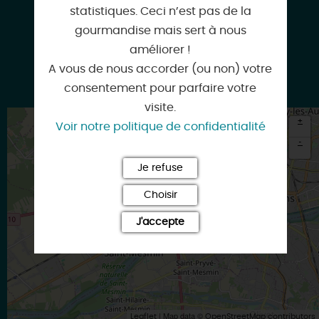
Facebook
statistiques. Ceci n’est pas de la
gourmandise mais sert à nous
améliorer !
A vous de nous accorder (ou non) votre
Google
consentement pour parfaire votre
visite.
+
Voir notre politique de confidentialité
-
Je refuse
×
Itinéraire vers
LA CHAPELLE-SAINT-MESMIN
Choisir
J'accepte
| Map data ©
Leaflet
OpenStreetMap contributors