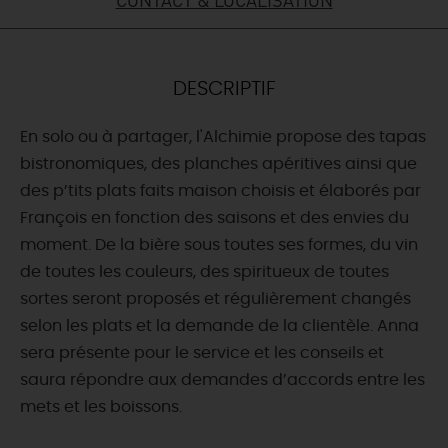
DEMAIN
DESCRIPTIF
CE WEEK-END
En solo ou à partager, l'Alchimie propose des tapas
bistronomiques, des planches apéritives ainsi que
CETTE SEMAINE
des p’tits plats faits maison choisis et élaborés par
François en fonction des saisons et des envies du
moment. De la bière sous toutes ses formes, du vin
TOUT L'AGENDA
de toutes les couleurs, des spiritueux de toutes
sortes seront proposés et régulièrement changés
selon les plats et la demande de la clientèle. Anna
sera présente pour le service et les conseils et
saura répondre aux demandes d’accords entre les
mets et les boissons.