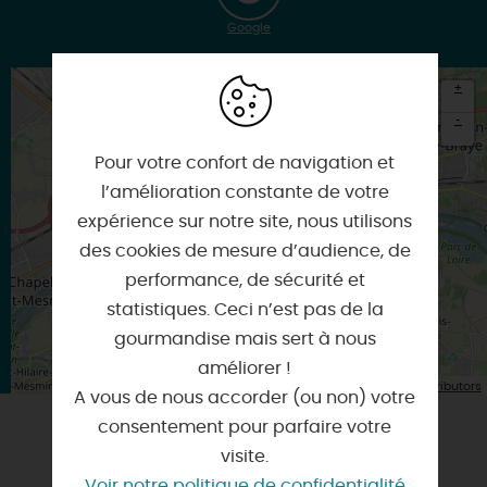
Google
+
-
Pour votre confort de navigation et
×
Itinéraire vers
l’amélioration constante de votre
ORLEANS
expérience sur notre site, nous utilisons
des cookies de mesure d’audience, de
performance, de sécurité et
statistiques. Ceci n’est pas de la
gourmandise mais sert à nous
améliorer !
| Map data ©
Leaflet
OpenStreetMap contributors
A vous de nous accorder (ou non) votre
consentement pour parfaire votre
visite.
VOUS AIMEREZ AUSSI
Voir notre politique de confidentialité