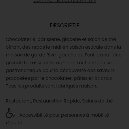
DEMAIN
DESCRIPTIF
CE WEEK-END
Chocolaterie, pâtisserie, glacerie et salon de thé
offrant des repas le midi en saison estivale dans la
CETTE SEMAINE
maison de garde Rive-gauche du Pont-canal. Une
grande terrasse ombragée permet une pause
gastronomique pour la découverte des saveurs
TOUT L'AGENDA
proposées par le chocolatier, pâtissier briarois.
Tous les produits sont fabriqués maison.
Restaurant, Restauration Rapide, Salons de thé
Accessibilité pour personnes à mobilité
réduite