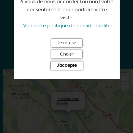
A vous de nous accorder (ou non) votre
consentement pour parfaire votre
visite.
Voir notre politique de confidentialité
Facebook
Je refuse
Choisir
Google
J'accepte
+
-
×
Itinéraire vers
BRIARE