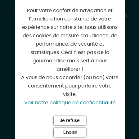
CONTACT & LOCALISATION
Pour votre confort de navigation et
Office de Tourisme Gâtinais Sud - Bureau de
l’amélioration constante de votre
Châtillon Coligny
expérience sur notre site, nous utilisons
2 faubourg du Puyrault
des cookies de mesure d’audience, de
45230 CHÂTILLON-COLIGNY
performance, de sécurité et
statistiques. Ceci n’est pas de la
gourmandise mais sert à nous
améliorer !
A vous de nous accorder (ou non) votre
02 38 92 63 87
consentement pour parfaire votre
visite.
Voir notre politique de confidentialité
accueil@tourisme-gatinais-sud.com
Je refuse
Choisir