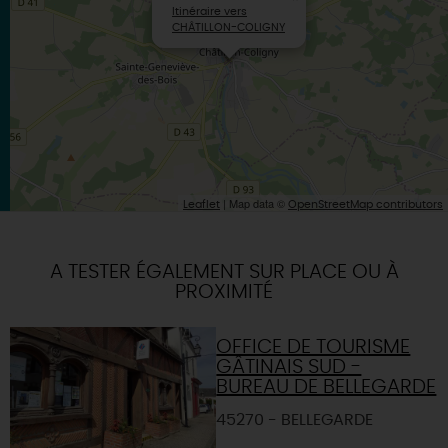
Itinéraire vers
CHÂTILLON-COLIGNY
| Map data ©
Leaflet
OpenStreetMap contributors
A TESTER ÉGALEMENT SUR PLACE OU À
PROXIMITÉ
OFFICE DE TOURISME
GÂTINAIS SUD -
BUREAU DE BELLEGARDE
45270 - BELLEGARDE