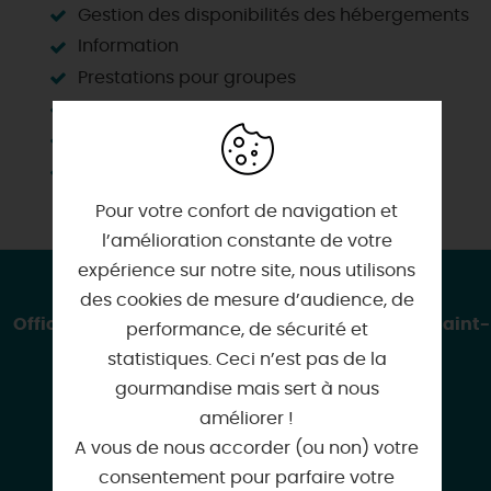
Gestion des disponibilités des hébergements
Information
Prestations pour groupes
Vente de produits touristiques
Visites guidées
Wifi Centre
Pour votre confort de navigation et
l’amélioration constante de votre
expérience sur notre site, nous utilisons
CONTACT & LOCALISATION
des cookies de mesure d’audience, de
Office de Tourisme du Val de Sully - Bureau de Saint-
performance, de sécurité et
Benoît-sur-Loire
statistiques. Ceci n’est pas de la
55 rue Orléanaise
gourmandise mais sert à nous
45730 SAINT-BENOIT-SUR-LOIRE
améliorer !
A vous de nous accorder (ou non) votre
consentement pour parfaire votre