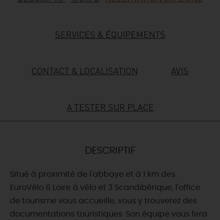
DEMAIN
SERVICES & ÉQUIPEMENTS
CE WEEK-END
CONTACT & LOCALISATION
AVIS
CETTE SEMAINE
A TESTER SUR PLACE
TOUT L'AGENDA
DESCRIPTIF
Situé à proximité de l'abbaye et à 1 km des
EuroVélo 6 Loire à vélo et 3 Scandibérique, l'office
de tourisme vous accueille, vous y trouverez des
documentations touristiques. Son équipe vous fera