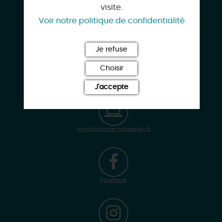
visite.
Voir notre politique de confidentialité
02 38 36 23 70
Je refuse
Choisir
tourisme@valdesully.fr
J'accepte
www.tourisme-valdesully.fr
Facebook