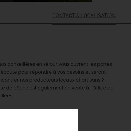
CONTACT & LOCALISATION
os conseillères en séjour vous ouvrent les portes
e écoute pour répondre à vos besoins et seront
contrer nos producteurs locaux et artisans ?
arte de pêche est également en vente à l'Office de
ES INCONTOURNABLES
llées!
ADE IN LOIRET
cines
AUJOURD'HUI
Les musées d'Orléans et du Loiret
 s'amuser cet été
INFOS &
SERVICES
La forêt d'Orléans