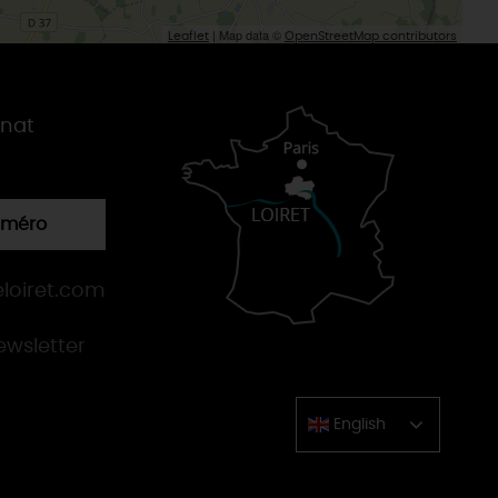
| Map data ©
Leaflet
OpenStreetMap contributors
gnat
numéro
loiret.com
newsletter
English
Chinese