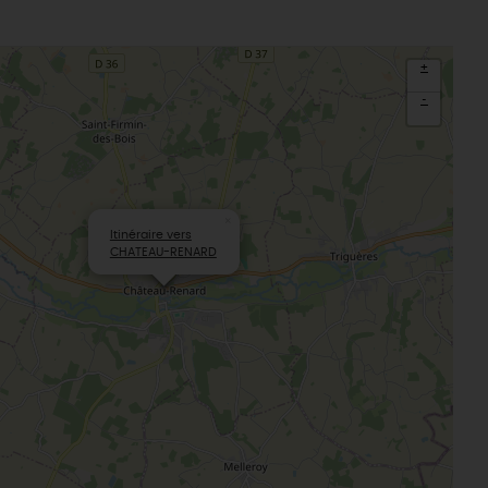
+
-
×
Itinéraire vers
CHATEAU-RENARD