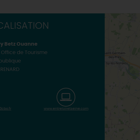
ALISATION
ry Betz Ouanne
Office de Tourisme
épublique
-RENARD
3cbo.fr
www.entreloiretseine.com