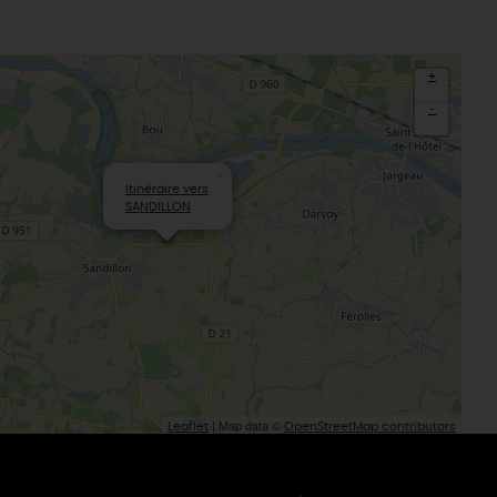
La Beauce
éatives
Le Gâtinais
Sacré patrimoine religieux
T
+
L'oratoire carolingien de Germigny-
-
des-Prés
Le Loiret, un département fleuri
×
Itinéraire vers
SANDILLON
| Map data ©
Leaflet
OpenStreetMap contributors