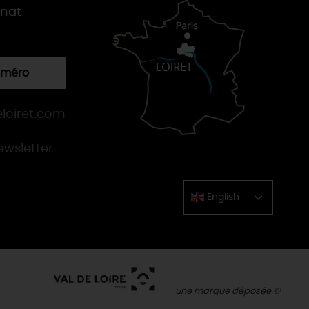
gnat
numéro
loiret.com
newsletter
English
Chinese
une marque déposée ©