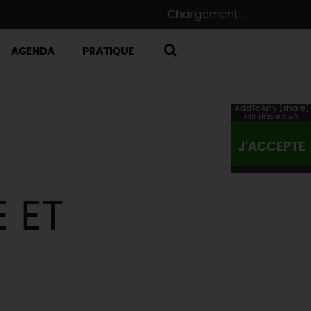
Chargement ...
AGENDA
PRATIQUE
RECHERCHE
AddToAny (share)
est désactivé.
J'ACCEPTE
 ET