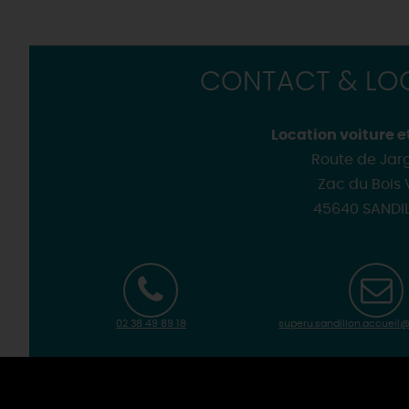
Loir'Etape, pour visiter l
H
CONTACT & LOC
Location voiture et
Route de Jar
Zac du Bois 
45640 SANDI
02 38 49 89 18
superu.sandillon.accueil