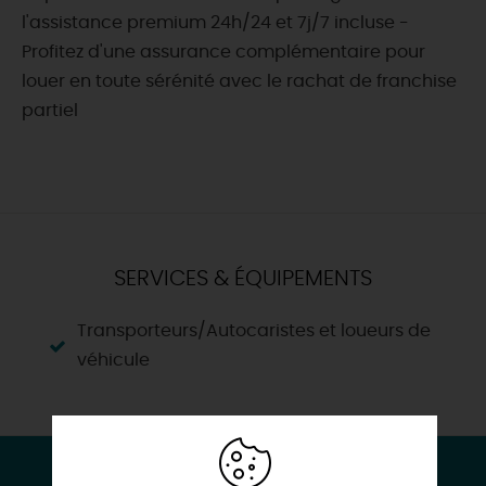
l'assistance premium 24h/24 et 7j/7 incluse -
Profitez d'une assurance complémentaire pour
louer en toute sérénité avec le rachat de franchise
partiel
SERVICES & ÉQUIPEMENTS
Transporteurs/Autocaristes et loueurs de
véhicule
CONTACT & LOCALISATION