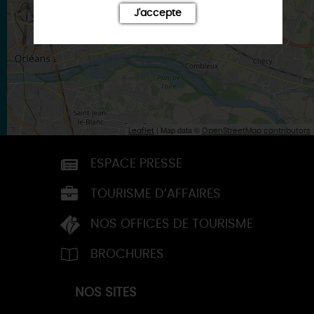
SAINT-JEAN-DE-BRAYE
J'accepte
| Map data ©
Leaflet
OpenStreetMap contributors
ESPACE PRESSE
TOURISME D’AFFAIRES
NOS OFFICES DE TOURISME
BROCHURES
NOS SITES