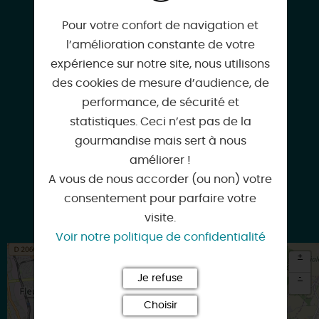
Location de voiture et utilitaire
Pour votre confort de navigation et
Rue de la Mairie
l’amélioration constante de votre
45800 SAINT-JEAN-DE-BRAYE
expérience sur notre site, nous utilisons
des cookies de mesure d’audience, de
performance, de sécurité et
statistiques. Ceci n’est pas de la
gourmandise mais sert à nous
02 38 21 81 20
améliorer !
A vous de nous accorder (ou non) votre
consentement pour parfaire votre
visite.
location.carrefour.fr
Voir notre politique de confidentialité
+
-
Je refuse
Choisir
×
Itinéraire vers