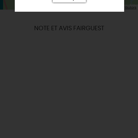
| Map data ©
Leaflet
OpenStreetMap contributors
NOTE ET AVIS FAIRGUEST