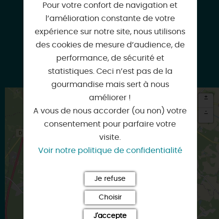
Pour votre confort de navigation et
l’amélioration constante de votre
ens@loiret.fr
expérience sur notre site, nous utilisons
des cookies de mesure d’audience, de
performance, de sécurité et
www.loiret.fr
statistiques. Ceci n’est pas de la
gourmandise mais sert à nous
+
améliorer !
A vous de nous accorder (ou non) votre
-
consentement pour parfaire votre
×
visite.
Itinéraire vers
ARDON
Voir notre politique de confidentialité
Je refuse
Choisir
J'accepte