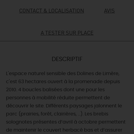
CONTACT & LOCALISATION
AVIS
DEMAIN
A TESTER SUR PLACE
CE WEEK-END
CETTE SEMAINE
DESCRIPTIF
L'espace naturel sensible des Dolines de Limère,
TOUT L'AGENDA
c'est 63 hectares ouvert à la promenade depuis
2010. 4 boucles balisées dont une pour les
personnes à mobilité réduite permettent de
découvrir le site. Différents paysages jalonnent le
parc (prairies, forêt, clairières, …). Les brebis
solognotes présentes d’avril à octobre permettent
de maintenir le couvert herbacé bas et d’assurer