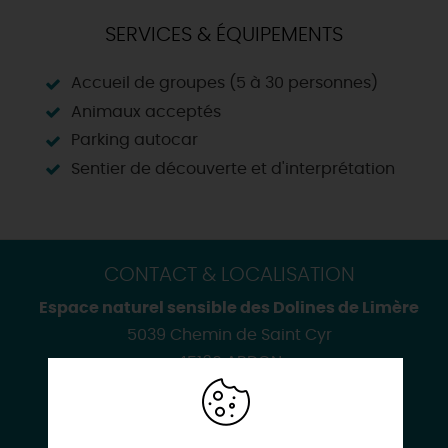
SERVICES & ÉQUIPEMENTS
Accueil de groupes (5 à 30 personnes)
Animaux acceptés
Parking autocar
Sentier de découverte et d'interprétation
CONTACT & LOCALISATION
Espace naturel sensible des Dolines de Limère
5039 Chemin de Saint Cyr
45160 ARDON