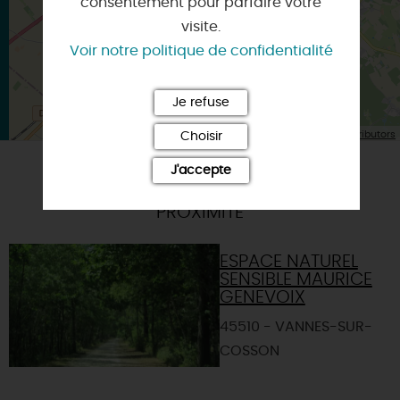
consentement pour parfaire votre
visite.
Voir notre politique de confidentialité
Je refuse
| Map data ©
Leaflet
OpenStreetMap contributors
Choisir
J'accepte
A TESTER ÉGALEMENT SUR PLACE OU À
PROXIMITÉ
ESPACE NATUREL
SENSIBLE MAURICE
GENEVOIX
45510 - VANNES-SUR-
COSSON