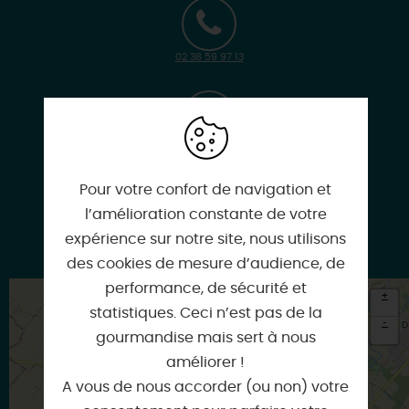
02 38 59 97 13
antenne28-45@cen-centrevaldeloire.org
Pour votre confort de navigation et
l’amélioration constante de votre
expérience sur notre site, nous utilisons
www.cen-centrevaldeloire.org
des cookies de mesure d’audience, de
performance, de sécurité et
+
statistiques. Ceci n’est pas de la
-
gourmandise mais sert à nous
×
améliorer !
Itinéraire vers
A vous de nous accorder (ou non) votre
BEAUGENCY