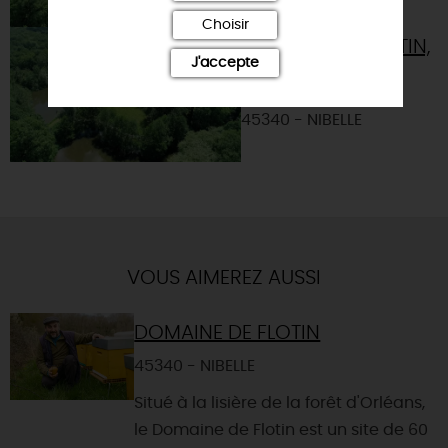
Choisir
DOMAINE DE FLOTIN,
J'accepte
MAISON DE LA
BIODIVERSITÉ
45340 - NIBELLE
VOUS AIMEREZ AUSSI
DOMAINE DE FLOTIN
45340 - NIBELLE
Situé à la lisière de la forêt d'Orléans,
le Domaine de Flotin est un site de 60