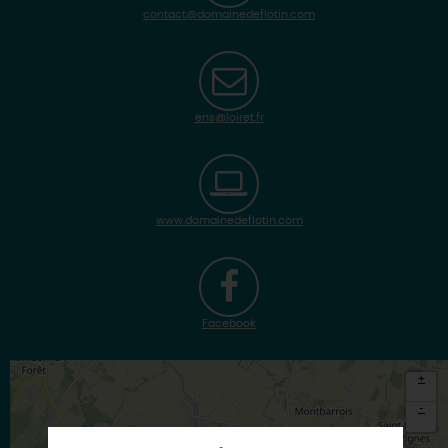
contact@domainedeflotin.com
ens@loiret.fr
www.domainedeflotin.com
Facebook
+
-
×