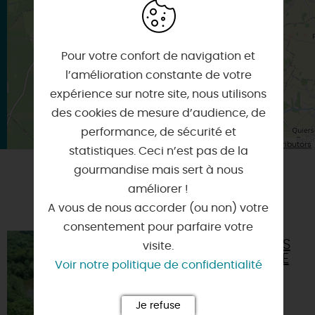
Itinéraire vers
NIBELLE
Pour votre confort de navigation et
l’amélioration constante de votre
expérience sur notre site, nous utilisons
des cookies de mesure d’audience, de
performance, de sécurité et
| Map data ©
Leaflet
OpenStreetMap contributors
statistiques. Ceci n’est pas de la
gourmandise mais sert à nous
améliorer !
A TESTER ÉGALEMENT SUR PLACE OU À
PROXIMITÉ
A vous de nous accorder (ou non) votre
consentement pour parfaire votre
LES ANIMATIONS
visite.
DU DOMAINE DE
Voir notre politique de confidentialité
FLOTIN
45340 - NIBELLE
Je refuse