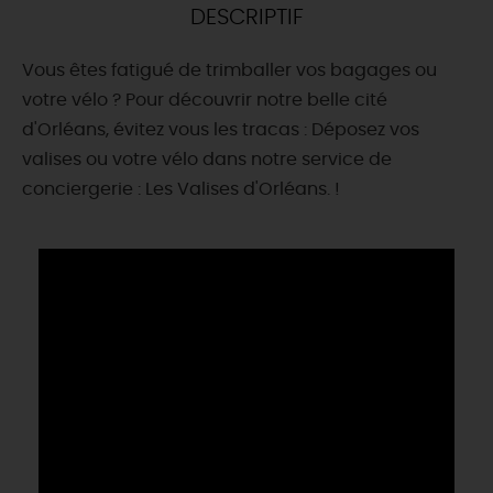
DESCRIPTIF
DEMAIN
Vous êtes fatigué de trimballer vos bagages ou
votre vélo ? Pour découvrir notre belle cité
CE WEEK-END
d'Orléans, évitez vous les tracas : Déposez vos
valises ou votre vélo dans notre service de
conciergerie : Les Valises d'Orléans. !
CETTE SEMAINE
TOUT L'AGENDA