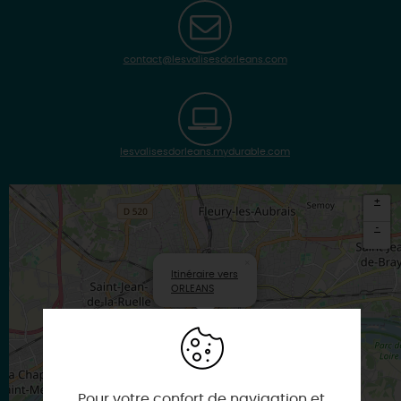
contact@lesvalisesdorleans.com
lesvalisesdorleans.mydurable.com
+
-
×
Itinéraire vers
ORLEANS
Pour votre confort de navigation et