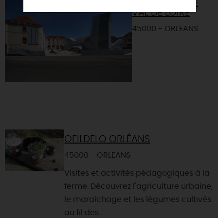
FRAC CENTRE-
VAL DE LOIRE
45000 - ORLEANS
OFILDELO ORLÉANS
45000 - ORLEANS
Visites et activités pédagogiques à la
ferme. Découvrez l'agriculture urbaine,
le maraîchage et les légumes cultivés
au fil des...