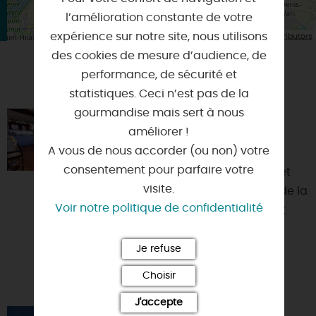
l’amélioration constante de votre
| Map data ©
expérience sur notre site, nous utilisons
Leaflet
OpenStreetMap contributors
des cookies de mesure d’audience, de
performance, de sécurité et
VOUS AIMEREZ AUSSI
statistiques. Ceci n’est pas de la
gourmandise mais sert à nous
LA GABARE
améliorer !
45000 - ORLEANS
A vous de nous accorder (ou non) votre
consentement pour parfaire votre
Votre séjour à Orléans, Ville d'Art et
visite.
d'Histoire et aujourd'hui capitale de la
Voir notre politique de confidentialité
région Centre-Val de Loire, se doit
d'être passe...
Je refuse
Choisir
J'accepte