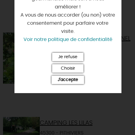
améliorer !
A vous de nous accorder (ou non) votre
consentement pour parfaire votre
visite.
JARDIN PERSONNEL
Voir notre politique de confidentialité
D'ANDRÉ EVE
45300 - PITHIVIERS
Je refuse
Choisir
J'accepte
CAMPING LES LILAS
45300 - PITHIVIERS