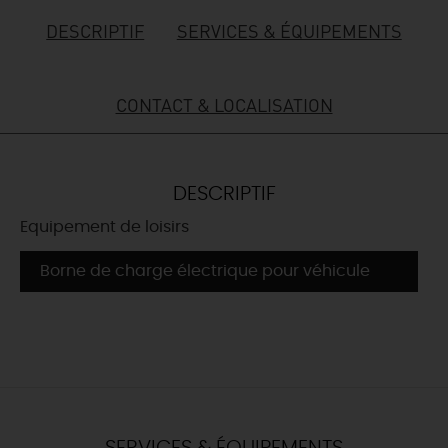
DESCRIPTIF
SERVICES & ÉQUIPEMENTS
DEMAIN
CONTACT & LOCALISATION
CE WEEK-END
CETTE SEMAINE
DESCRIPTIF
Equipement de loisirs
TOUT L'AGENDA
Borne de charge électrique pour véhicule