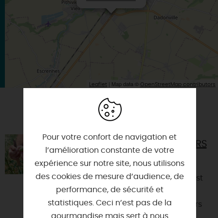
| Map data ©
Leaflet
OpenStreetMap contributors
VOUS AIMEREZ AUSSI
Pour votre confort de navigation et
SAS LES AMANDES DE PITHIVIERS
l’amélioration constante de votre
45300 - ESTOUY
expérience sur notre site, nous utilisons
des cookies de mesure d’audience, de
La SAS Les Amandes de Pithiviers est
performance, de sécurité et
une société représentant la
statistiques. Ceci n’est pas de la
production locale de 17 producteurs
gourmandise mais sert à nous
d'amandes dans le Grand Pit...