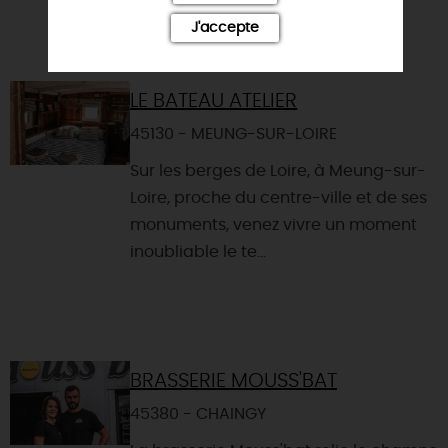
J'accepte
LE BATEAU ATELIER
45130 - MEUNG-SUR-LOIRE
Sur les berges de Loire, à Meung-sur-
Loire, proche du centre-ville et de ses
monuments, venez vivre un moment
inoubliable le te...
BRASSERIE MOUSS'BAT
45380 - CHAINGY