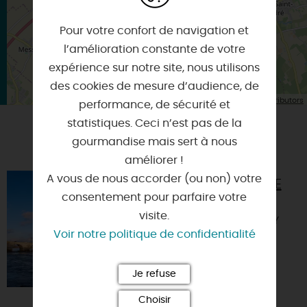
Pour votre confort de navigation et
l’amélioration constante de votre
expérience sur notre site, nous utilisons
des cookies de mesure d’audience, de
| Map data ©
Leaflet
OpenStreetMap contributors
performance, de sécurité et
statistiques. Ceci n’est pas de la
gourmandise mais sert à nous
VOUS AIMEREZ AUSSI
améliorer !
A vous de nous accorder (ou non) votre
VISITE DE LA VILLE
DE BEAUGENCY
consentement pour parfaire votre
visite.
45190 - BEAUGENCY
Voir notre politique de confidentialité
Je refuse
Choisir