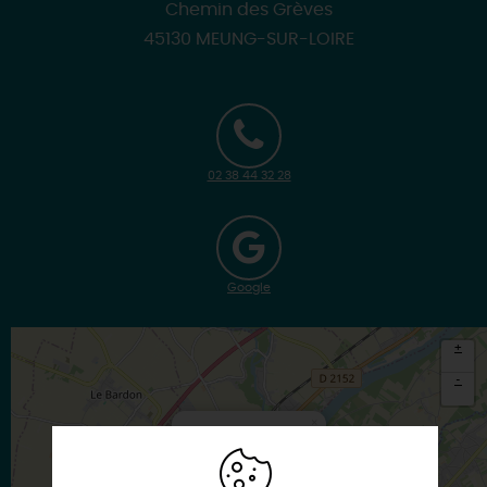
Chemin des Grèves
45130 MEUNG-SUR-LOIRE
02 38 44 32 28
Google
+
-
×
Itinéraire vers
MEUNG-SUR-LOIRE