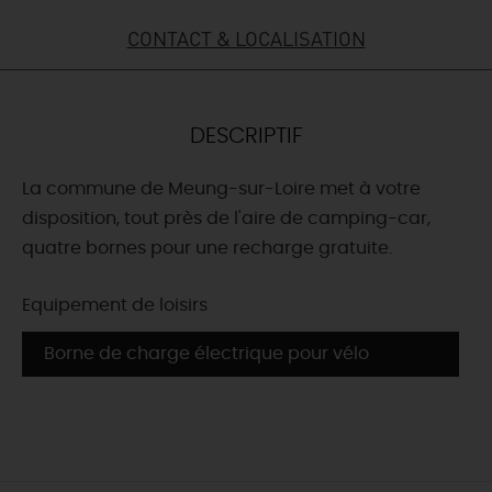
CONTACT & LOCALISATION
DEMAIN
CE WEEK-END
DESCRIPTIF
La commune de Meung-sur-Loire met à votre
CETTE SEMAINE
disposition, tout près de l'aire de camping-car,
quatre bornes pour une recharge gratuite.
TOUT L'AGENDA
Equipement de loisirs
Borne de charge électrique pour vélo