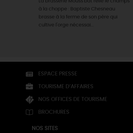
La brasserie Mouss'bat relie le champs
à la choppe : Baptiste Chesneau
brasse à la ferme de son père qui
cultive l'orge nécessai...
ESPACE PRESSE
TOURISME D’AFFAIRES
NOS OFFICES DE TOURISME
BROCHURES
NOS SITES