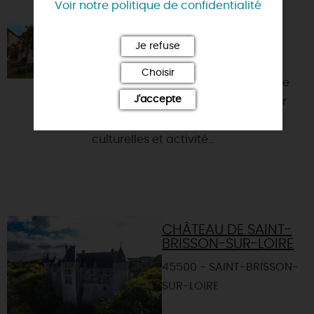
Voir notre politique de confidentialité
GÎTE LA BLOUETTIÈRE
Je refuse
45360 - SAINT-FIRMIN-SUR-LOIRE
Choisir
Bénéficiez d’une situation au calme
J'accepte
près du canal de Briare et au cœur
d’une région riche en découvertes
culturelles et activité...
CHÂTEAU DE SAINT-
BRISSON-SUR-LOIRE
45500 - SAINT-BRISSON-
SUR-LOIRE