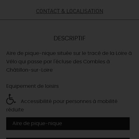
CONTACT & LOCALISATION
DEMAIN
CE WEEK-END
DESCRIPTIF
Aire de pique-nique située sur le tracé de la Loire à
CETTE SEMAINE
Vélo qui passe par l'écluse des Combles à
Châtillon-sur-Loire
TOUT L'AGENDA
Equipement de loisirs
Accessibilité pour personnes à mobilité
réduite
Aire de pique-nique