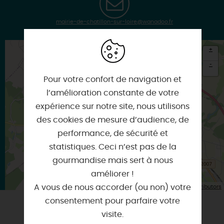
mairie-de-chatillon-sur-loire@wanadoo.fr
+
-
Pour votre confort de navigation et
×
Itinéraire vers
l’amélioration constante de votre
CHATILLON-SUR-LOIRE
expérience sur notre site, nous utilisons
des cookies de mesure d’audience, de
performance, de sécurité et
statistiques. Ceci n’est pas de la
gourmandise mais sert à nous
améliorer !
| Map data ©
A vous de nous accorder (ou non) votre
Leaflet
OpenStreetMap contributors
consentement pour parfaire votre
visite.
VOUS AIMEREZ AUSSI