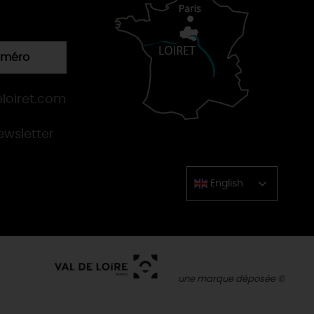
numéro
loiret.com
newsletter
English
Chinese
une marque déposée ©