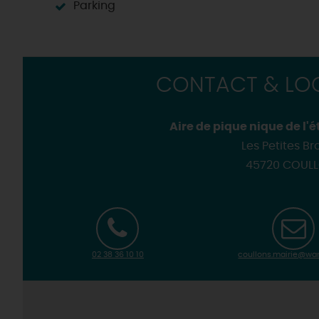
Loir'Etape, pour visiter l
Parking
H
CONTACT & LOC
Aire de pique nique de l'
Les Petites Br
45720 COUL
02 38 36 10 10
coullons.mairie@wa