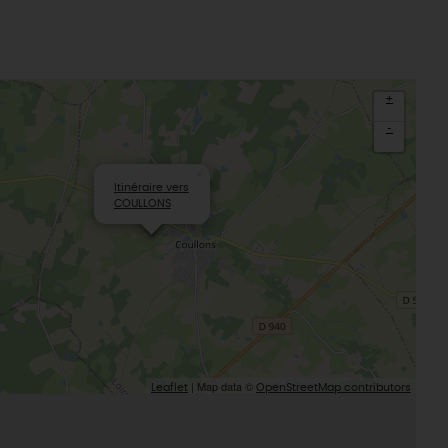
éatives
Le Gâtinais
Sacré patrimoine religieux
T
L'oratoire carolingien de Germigny-
des-Prés
+
Le Loiret, un département fleuri
-
×
Itinéraire vers
COULLONS
| Map data ©
Leaflet
OpenStreetMap contributors