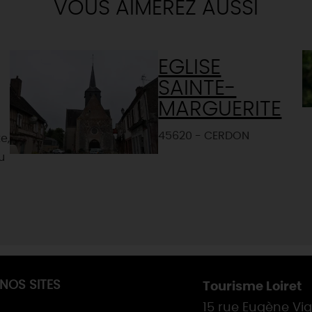
VOUS AIMEREZ AUSSI
EGLISE
SAINTE-
MARGUERITE
45620 - CERDON
e,
u
NOS SITES
Tourisme Loiret
15 rue Eugène Vi