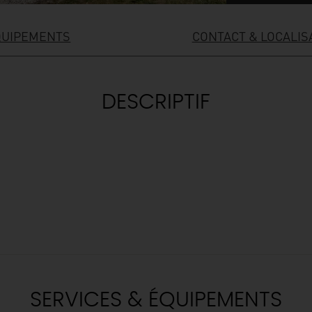
QUIPEMENTS
CONTACT & LOCALIS
DESCRIPTIF
SERVICES & ÉQUIPEMENTS
& BALADES
TOUS À
L'EAU !