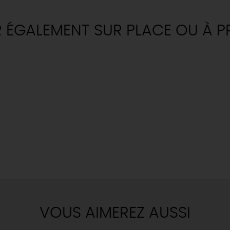
TOUT L'AGENDA
RÉSERVER
Où sortir ?
INSOLITES
MAINTENAN
TOUTES LES VISITES
R ÉGALEMENT SUR PLACE OU À P
TOUTES LES ACTIVITÉS
VOUS AIMEREZ AUSSI