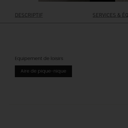
DESCRIPTIF
SERVICES & É
Equipement de loisirs
Aire de pique-nique
EN MODE
CIRCUITS