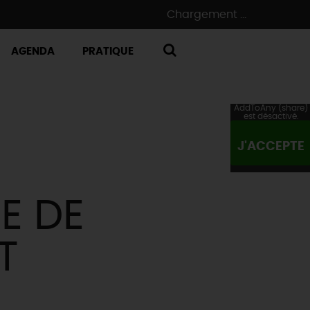
Chargement ...
AGENDA
PRATIQUE
RECHERCHE
AddToAny (share)
est désactivé.
J'ACCEPTE
E DE
T