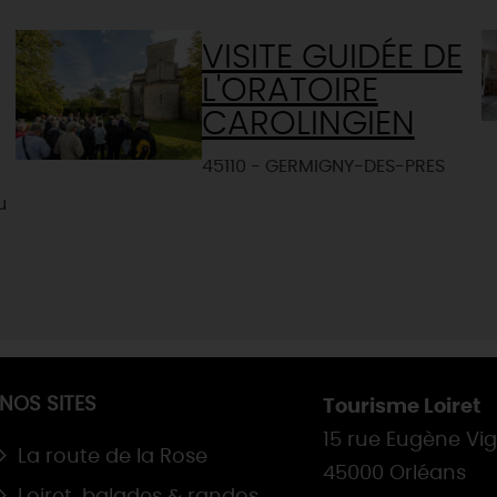
VISITE GUIDÉE DE
L'ORATOIRE
CAROLINGIEN
45110 - GERMIGNY-DES-PRES
u
NOS SITES
Tourisme Loiret
15 rue Eugène Vi
La route de la Rose
45000 Orléans
Loiret, balades & randos