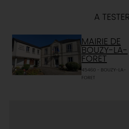
A TESTE
MAIRIE DE
BOUZY-LA-
FORET
45460 - BOUZY-LA-
FORET