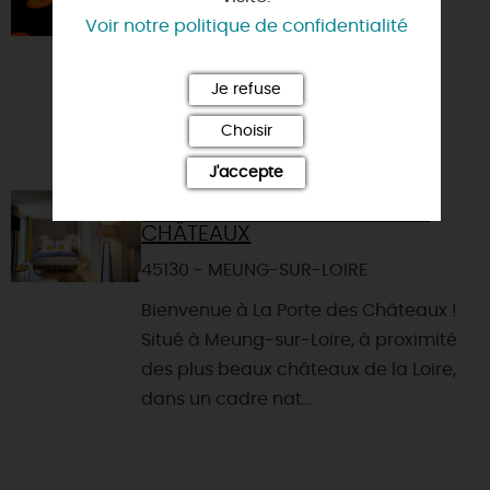
Voir notre politique de confidentialité
Je refuse
Choisir
J'accepte
BEST WESTERN LA PORTE DES
CHÂTEAUX
45130 - MEUNG-SUR-LOIRE
Bienvenue à La Porte des Châteaux !
Situé à Meung-sur-Loire, à proximité
des plus beaux châteaux de la Loire,
dans un cadre nat...