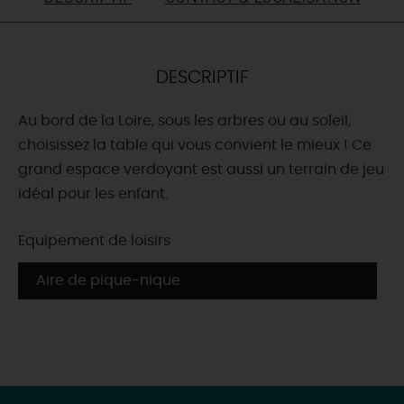
DEMAIN
DESCRIPTIF
CE WEEK-END
Au bord de la Loire, sous les arbres ou au soleil,
choisissez la table qui vous convient le mieux ! Ce
CETTE SEMAINE
grand espace verdoyant est aussi un terrain de jeu
idéal pour les enfant.
TOUT L'AGENDA
Equipement de loisirs
Aire de pique-nique