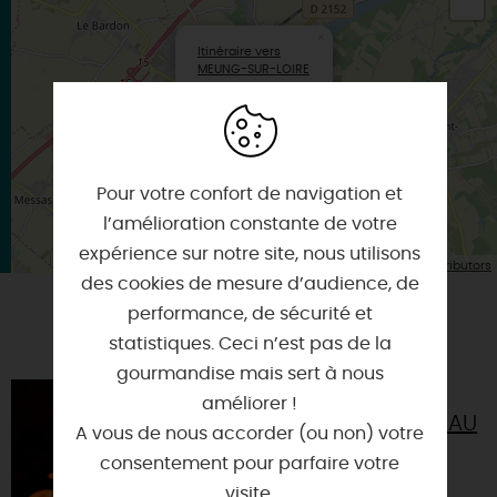
×
Itinéraire vers
MEUNG-SUR-LOIRE
Pour votre confort de navigation et
l’amélioration constante de votre
expérience sur notre site, nous utilisons
| Map data ©
Leaflet
OpenStreetMap contributors
des cookies de mesure d’audience, de
performance, de sécurité et
VOUS AIMEREZ AUSSI
statistiques. Ceci n’est pas de la
gourmandise mais sert à nous
CHÂTEAU DE
améliorer !
BEAUGENCY - CHÂTEAU
A vous de nous accorder (ou non) votre
DE LUMIÈRES
consentement pour parfaire votre
45190 - BEAUGENCY
visite.