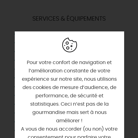
SERVICES & ÉQUIPEMENTS
Adaptateur de cuvette
Buanderie
Cafetière
Chaise haute
Pour votre confort de navigation et
Chauffage
l’amélioration constante de votre
Congélateur
expérience sur notre site, nous utilisons
Cour
des cookies de mesure d’audience, de
Draps et linges compris
performance, de sécurité et
Etage
statistiques. Ceci n’est pas de la
gourmandise mais sert à nous
Lave linge privatif
améliorer !
Lave vaisselle
A vous de nous accorder (ou non) votre
Lit bébé
consentement pour parfaire votre