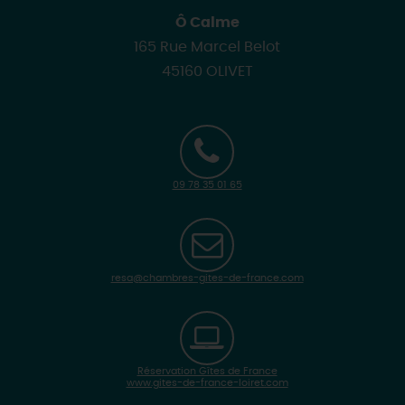
Ô Calme
165 Rue Marcel Belot
45160 OLIVET
09 78 35 01 65
resa@chambres-gites-de-france.com
Réservation Gîtes de France
www.gites-de-france-loiret.com