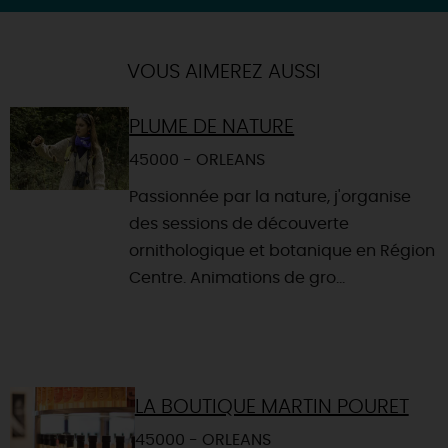
| Map data ©
Leaflet
OpenStreetMap contributors
×
+
Itinéraire vers
OLIVET
-
VOUS AIMEREZ AUSSI
PLUME DE NATURE
45000 - ORLEANS
Passionnée par la nature, j'organise
des sessions de découverte
ornithologique et botanique en Région
Centre. Animations de gro...
LA BOUTIQUE MARTIN POURET
45000 - ORLEANS