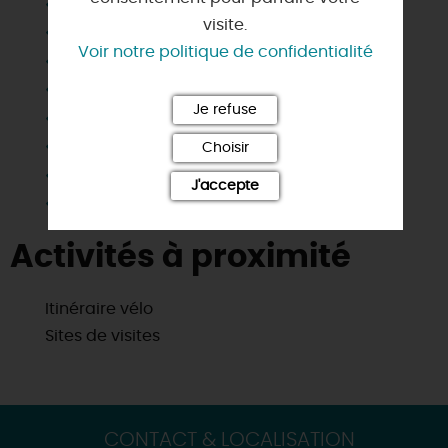
Matériel enfant
visite.
Micro-ondes
Voir notre politique de confidentialité
Parking
Rehausseur
Je refuse
Salle d'eau privée
Sanitaires privés
Choisir
Télévision
J'accepte
Wifi
Activités à proximité
Itinéraire vélo
Sites de visites
CONTACT & LOCALISATION