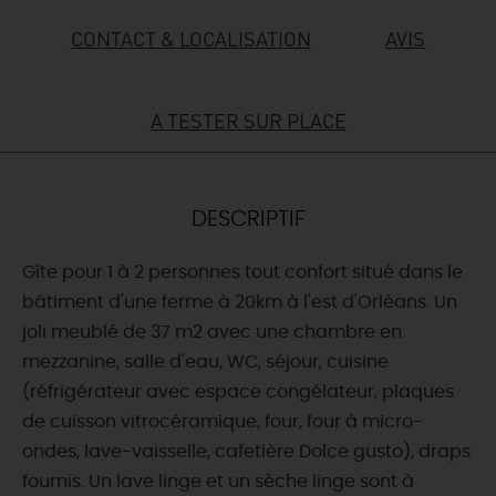
CONTACT & LOCALISATION
AVIS
DEMAIN
A TESTER SUR PLACE
CE WEEK-END
CETTE SEMAINE
DESCRIPTIF
Gîte pour 1 à 2 personnes tout confort situé dans le
TOUT L'AGENDA
bâtiment d'une ferme à 20km à l'est d'Orléans. Un
joli meublé de 37 m2 avec une chambre en
mezzanine, salle d'eau, WC, séjour, cuisine
(réfrigérateur avec espace congélateur, plaques
de cuisson vitrocéramique, four, four à micro-
ondes, lave-vaisselle, cafetière Dolce gusto), draps
fournis. Un lave linge et un sèche linge sont à