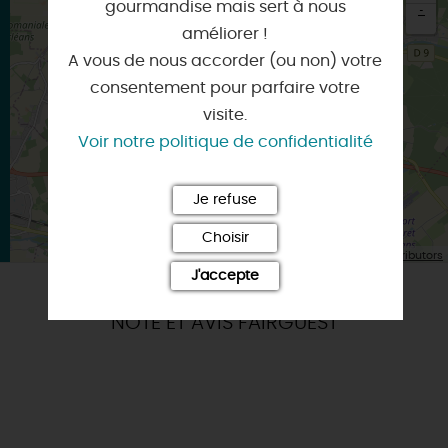
gourmandise mais sert à nous
-
améliorer !
×
A vous de nous accorder (ou non) votre
Itinéraire vers
DONNERY
consentement pour parfaire votre
visite.
Voir notre politique de confidentialité
Je refuse
Choisir
| Map data ©
Leaflet
OpenStreetMap contributors
J'accepte
NOTE ET AVIS FAIRGUEST