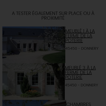
A TESTER ÉGALEMENT SUR PLACE OU À
PROXIMITÉ
MEUBLÉ 1 À LA
FERME DE LA
POTERIE
45450 - DONNERY
MEUBLÉ 3 À LA
FERME DE LA
POTERIE
45450 - DONNERY
CHAMBRES