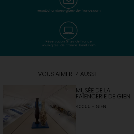
resa@chambres-gites-de-france.com
Réservation Gîtes de France
www.gites-de-france-loiret.com
| Map data ©
Leaflet
OpenStreetMap contributors
×
+
Itinéraire vers
NEVOY
-
VOUS AIMEREZ AUSSI
MUSÉE DE LA
FAÏENCERIE DE GIEN
45500 - GIEN