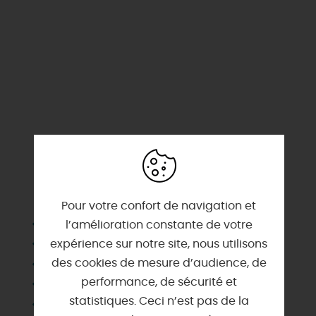
SERVICES & ÉQUIPEMENTS
Pour votre confort de navigation et
Barbecue
l’amélioration constante de votre
Congélateur
expérience sur notre site, nous utilisons
des cookies de mesure d’audience, de
Draps et linges compris
performance, de sécurité et
Garage
statistiques. Ceci n’est pas de la
Habitation indépendante