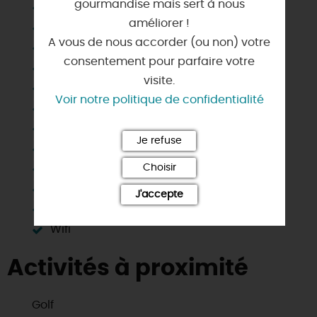
gourmandise mais sert à nous
Jardin indépendant
améliorer !
Lave linge privatif
A vous de nous accorder (ou non) votre
Lave vaisselle
consentement pour parfaire votre
Matériel enfant
visite.
Micro-ondes
Voir notre politique de confidentialité
Parking
Plain Pied
Je refuse
Salle d'eau privée
Choisir
Salle de bain privée
Télévision
J'accepte
Terrain clos
Wifi
Activités à proximité
Golf