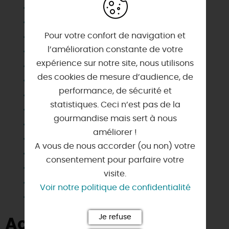
Congélateur
Draps et linges compris
Pour votre confort de navigation et
Jardin indépendant
l’amélioration constante de votre
Lave linge privatif
expérience sur notre site, nous utilisons
Lave vaisselle
des cookies de mesure d’audience, de
Matériel enfant
performance, de sécurité et
Micro-ondes
statistiques. Ceci n’est pas de la
Parking
gourmandise mais sert à nous
Plain Pied
améliorer !
Salle d'eau privée
A vous de nous accorder (ou non) votre
Salle de bain privée
consentement pour parfaire votre
Télévision
visite.
Terrain clos
Voir notre politique de confidentialité
Wifi
Je refuse
Activités à proximité