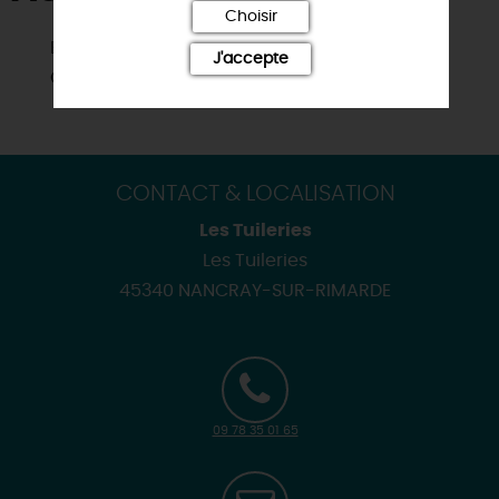
Choisir
Baignade
J'accepte
Golf
CONTACT & LOCALISATION
Les Tuileries
Les Tuileries
45340 NANCRAY-SUR-RIMARDE
09 78 35 01 65