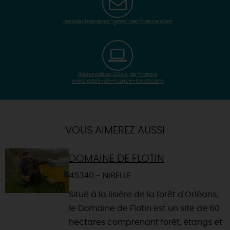
resa@chambres-gites-de-france.com
Réservation Gîtes de France
www.gites-de-france-loiret.com
| Map data ©
Leaflet
OpenStreetMap contributors
×
+
Itinéraire vers
NANCRAY-SUR-RIMARDE
-
VOUS AIMEREZ AUSSI
DOMAINE DE FLOTIN
45340 - NIBELLE
Situé à la lisière de la forêt d'Orléans,
le Domaine de Flotin est un site de 60
hectares comprenant forêt, étangs et