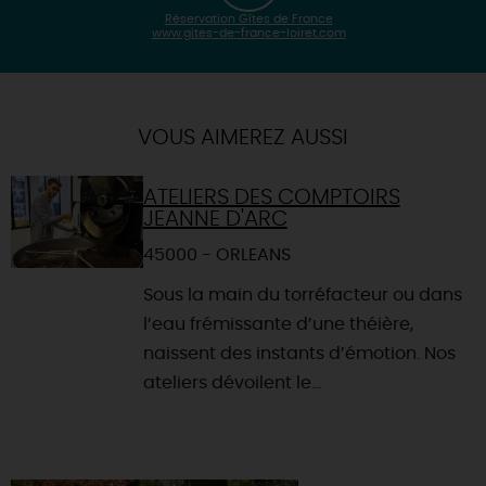
Réservation Gîtes de France
www.gites-de-france-loiret.com
| Map data ©
Leaflet
OpenStreetMap contributors
×
+
Itinéraire vers
CHAINGY
-
VOUS AIMEREZ AUSSI
ATELIERS DES COMPTOIRS
JEANNE D'ARC
45000 - ORLEANS
Sous la main du torréfacteur ou dans
l’eau frémissante d’une théière,
naissent des instants d’émotion. Nos
ateliers dévoilent le...