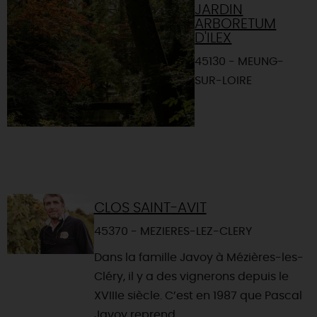
JARDIN
ARBORETUM
D'ILEX
45130 - MEUNG-
SUR-LOIRE
CLOS SAINT-AVIT
45370 - MEZIERES-LEZ-CLERY
Dans la famille Javoy à Mézières-les-
Cléry, il y a des vignerons depuis le
XVIIIe siècle. C’est en 1987 que Pascal
Javoy reprend...