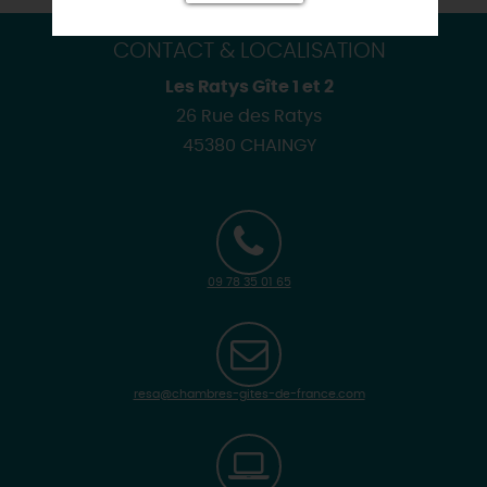
CONTACT & LOCALISATION
Les Ratys Gîte 1 et 2
26 Rue des Ratys
45380 CHAINGY
09 78 35 01 65
resa@chambres-gites-de-france.com