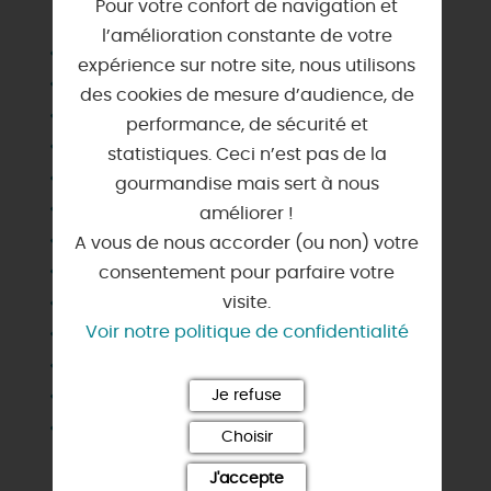
Pour votre confort de navigation et
l’amélioration constante de votre
Barbecue
expérience sur notre site, nous utilisons
Chauffage
des cookies de mesure d’audience, de
Congélateur
performance, de sécurité et
Draps et linges compris
statistiques. Ceci n’est pas de la
Jardin indépendant
gourmandise mais sert à nous
Lave linge privatif
améliorer !
Lave vaisselle
A vous de nous accorder (ou non) votre
Matériel enfant
consentement pour parfaire votre
Micro-ondes
visite.
Voir notre politique de confidentialité
Parking
Salle d'eau privée
Télévision
Je refuse
Wifi
Choisir
J'accepte