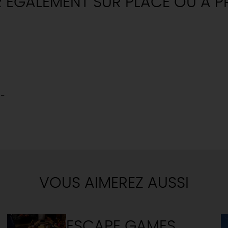
R ÉGALEMENT SUR PLACE OU À P
N-
VOUS AIMEREZ AUSSI
ESCAPE GAMES