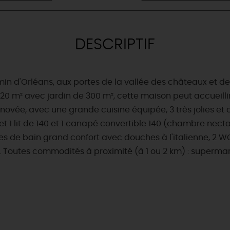
DESCRIPTIF
 min d'Orléans, aux portes de la vallée des châteaux et de 
 m² avec jardin de 300 m², cette maison peut accueillir 
énovée, avec une grande cuisine équipée, 3 très jolies e
t 1 lit de 140 et 1 canapé convertible 140 (chambre nectar
salles de bain grand confort avec douches à l'italienne, 2
. Toutes commodités à proximité (à 1 ou 2 km) : supermarc