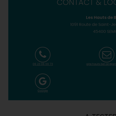
CONTACT & LOC
Les Hauts de B
1091 Route de Saint-
45400 SEM
06 23 06 00 73
gite.hauts.bel.air@g
Google