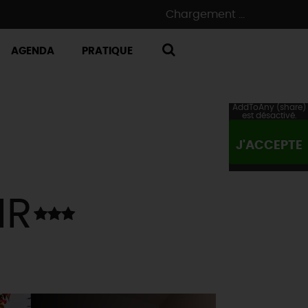
Chargement ...
AGENDA
PRATIQUE
RECHERCHE
AddToAny (share)
est désactivé.
J'ACCEPTE
IR