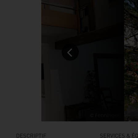
© Fenninger
DESCRIPTIF
SERVICES & É