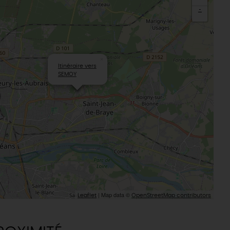
T
-
L'oratoire carolingien de Germigny-
des-Prés
Le Loiret, un département fleuri
×
Itinéraire vers
SEMOY
| Map data ©
Leaflet
OpenStreetMap contributors