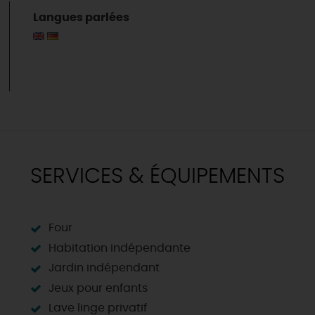
Langues parlées
SERVICES & ÉQUIPEMENTS
Four
Habitation indépendante
Jardin indépendant
Jeux pour enfants
& BALADES
TOUS À
L'EAU !
VOS
L
Lave linge privatif