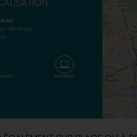
ALISATION
MAINTENAN
TOUTES LES VISITES
TOUTES LES ACTIVITÉS
el Air
Jean-de-Braye
OY
mail.com
www.gites.fr