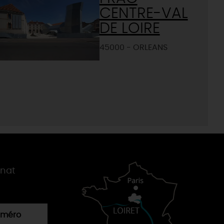
CENTRE-VAL
DE LOIRE
45000 - ORLEANS
gnat
numéro