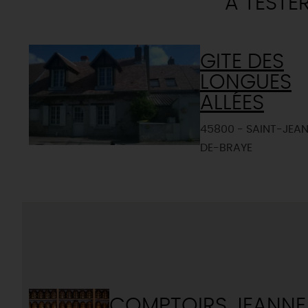
A TESTE
GITE DES
LONGUES
ALLÉES
45800 - SAINT-JEA
DE-BRAYE
COMPTOIRS JEANNE