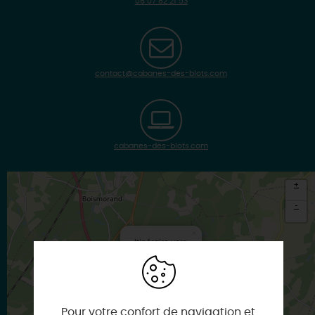
06 07 82 21 53
contact@cabanes-des-blots.com
cabanes-des-blots.com
+
-
×
Itinéraire vers
LA BUSSIERE
Pour votre confort de navigation et