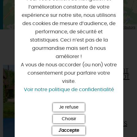
l’amélioration constante de votre
expérience sur notre site, nous utilisons
des cookies de mesure d’audience, de
| Map data ©
Leaflet
OpenStreetMap contributors
performance, de sécurité et
statistiques. Ceci n’est pas de la
A TESTER ÉGALEMENT SUR PLACE OU À
gourmandise mais sert à nous
PROXIMITÉ
améliorer !
A vous de nous accorder (ou non) votre
GÎTE LE PETIT
consentement pour parfaire votre
BOUCHEROT
visite.
45230 - LA
Voir notre politique de confidentialité
BUSSIERE
Je refuse
Choisir
GÎTE LES
BLOTS
J'accepte