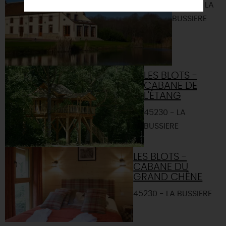
45230 - LA
BUSSIERE
LES BLOTS -
CABANE DE
L'ÉTANG
45230 - LA
BUSSIERE
LES BLOTS -
CABANE DU
GRAND CHÊNE
45230 - LA BUSSIERE