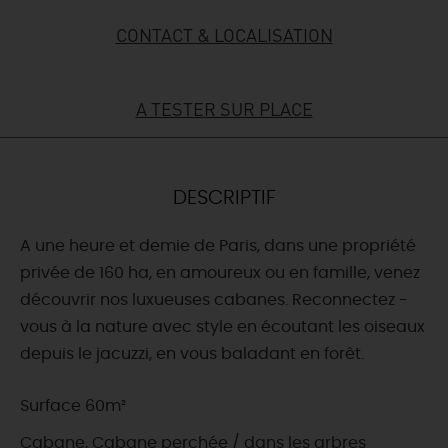
CONTACT & LOCALISATION
DEMAIN
A TESTER SUR PLACE
CE WEEK-END
CETTE SEMAINE
DESCRIPTIF
A une heure et demie de Paris, dans une propriété
TOUT L'AGENDA
privée de 160 ha, en amoureux ou en famille, venez
découvrir nos luxueuses cabanes. Reconnectez -
vous à la nature avec style en écoutant les oiseaux
depuis le jacuzzi, en vous baladant en forêt.
Surface 60m²
Cabane, Cabane perchée / dans les arbres