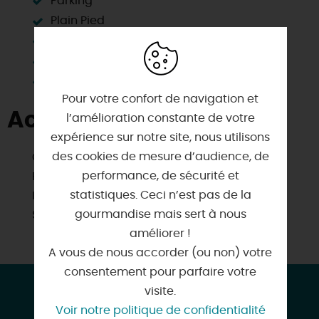
Parking
Plain Pied
Salle d'eau privée
Télévision
Terrain clos
Pour votre confort de navigation et
Activités à proximité
l’amélioration constante de votre
expérience sur notre site, nous utilisons
des cookies de mesure d’audience, de
Golf
performance, de sécurité et
Pêche
statistiques. Ceci n’est pas de la
Itinéraire vélo
gourmandise mais sert à nous
Sites de visites
améliorer !
A vous de nous accorder (ou non) votre
consentement pour parfaire votre
CONTACT & LOCALISATION
visite.
Voir notre politique de confidentialité
Le Relais de Chasse