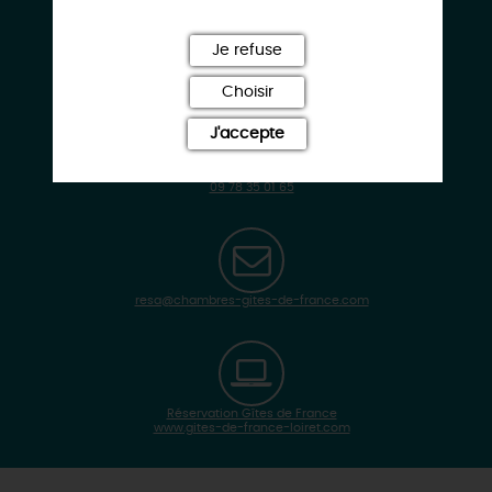
Nouan
45500 SAINT-GONDON
Je refuse
Choisir
J'accepte
09 78 35 01 65
resa@chambres-gites-de-france.com
Réservation Gîtes de France
www.gites-de-france-loiret.com
| Map data ©
Leaflet
OpenStreetMap contributors
×
+