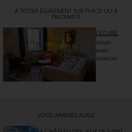
Itinéraire vers
SAINT-GONDON
-
A TESTER ÉGALEMENT SUR PLACE OU À
PROXIMITÉ
L'ECURIE
45500 -
SAINT-
GONDON
VOUS AIMEREZ AUSSI
LE CHÂTEAU DES JEUX DE SAINT