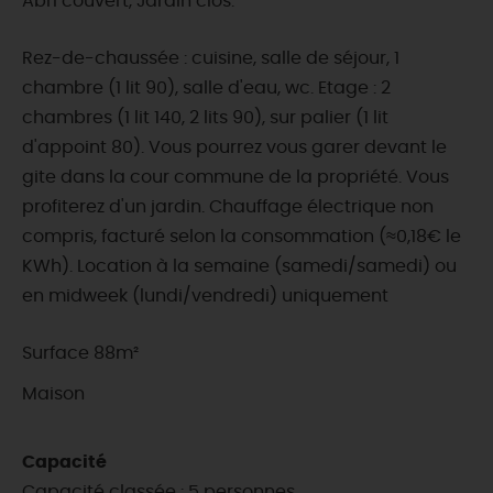
Abri couvert, Jardin clos.
Rez-de-chaussée : cuisine, salle de séjour, 1
chambre (1 lit 90), salle d'eau, wc. Etage : 2
chambres (1 lit 140, 2 lits 90), sur palier (1 lit
d'appoint 80). Vous pourrez vous garer devant le
gite dans la cour commune de la propriété. Vous
profiterez d'un jardin. Chauffage électrique non
compris, facturé selon la consommation (≈0,18€ le
KWh). Location à la semaine (samedi/samedi) ou
en midweek (lundi/vendredi) uniquement
Surface 88m²
Maison
Capacité
Capacité classée : 5 personnes.