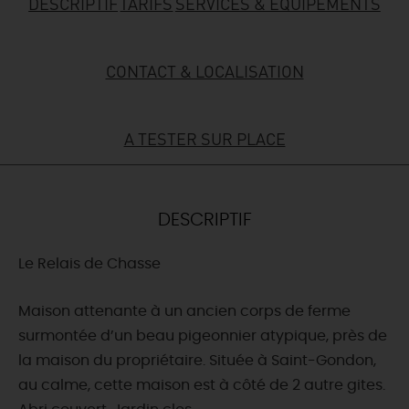
DESCRIPTIF
TARIFS
SERVICES & ÉQUIPEMENTS
DEMAIN
CONTACT & LOCALISATION
CE WEEK-END
A TESTER SUR PLACE
CETTE SEMAINE
DESCRIPTIF
TOUT L'AGENDA
Le Relais de Chasse
Maison attenante à un ancien corps de ferme
surmontée d’un beau pigeonnier atypique, près de
la maison du propriétaire. Située à Saint-Gondon,
au calme, cette maison est à côté de 2 autre gites.