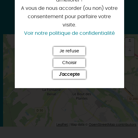
améliorer !
A vous de nous accorder (ou non) votre
consentement pour parfaire votre
www.airbnb.fr
visite.
Voir notre politique de confidentialité
+
-
Je refuse
×
Choisir
Itinéraire vers
CHATILLON-SUR-LOIRE
J'accepte
| Map data ©
Leaflet
OpenStreetMap contributors