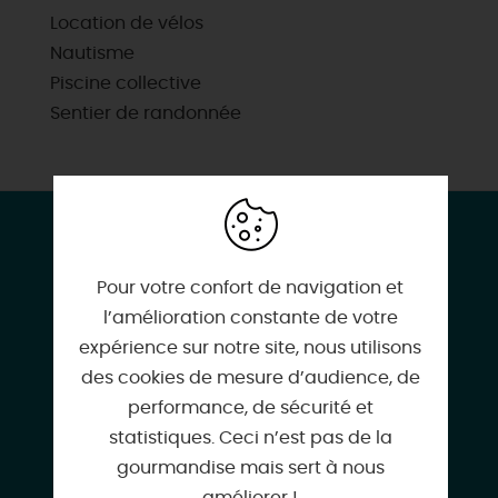
Location de vélos
Nautisme
Piscine collective
Sentier de randonnée
CONTACT & LOCALISATION
Le Nid Douillet
Pour votre confort de navigation et
52 GR Grande Rue
l’amélioration constante de votre
45360 CHATILLON-SUR-LOIRE
expérience sur notre site, nous utilisons
des cookies de mesure d’audience, de
performance, de sécurité et
statistiques. Ceci n’est pas de la
gourmandise mais sert à nous
s-y-l-v-i-e@live.fr