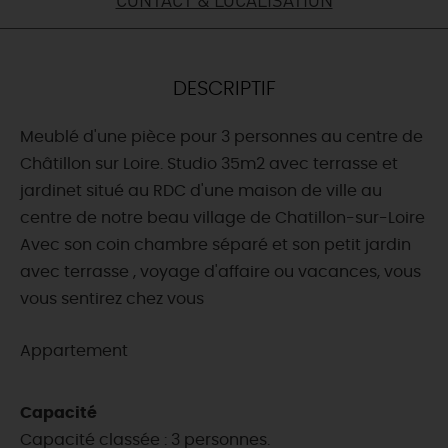
DEMAIN
DESCRIPTIF
CE WEEK-END
Meublé d'une pièce pour 3 personnes au centre de
Châtillon sur Loire. Studio 35m2 avec terrasse et
CETTE SEMAINE
jardinet situé au RDC d'une maison de ville au
centre de notre beau village de Chatillon-sur-Loire
Avec son coin chambre séparé et son petit jardin
TOUT L'AGENDA
avec terrasse , voyage d'affaire ou vacances, vous
vous sentirez chez vous
Appartement
Capacité
Capacité classée : 3 personnes.