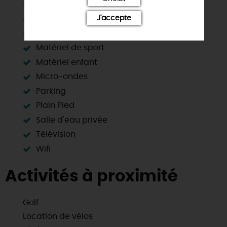
Lave linge privatif
J'accepte
Lave vaisselle
Local vélo
Matériel de sport
Matériel enfant
Micro-ondes
Parking
Plain Pied
Salle d'eau privée
Télévision
Wifi
Activités à proximité
Golf
Location de vélos