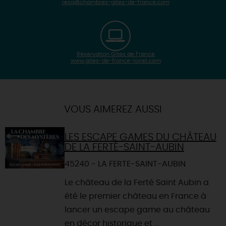
resa@chambres-gites-de-france.com
Réservation Gîtes de France
www.gites-de-france-loiret.com
| Map data ©
Leaflet
OpenStreetMap contributors
×
+
Itinéraire vers
JOUY-LE-POTIER
-
VOUS AIMEREZ AUSSI
LES ESCAPE GAMES DU CHÂTEAU
DE LA FERTÉ-SAINT-AUBIN
45240 - LA FERTE-SAINT-AUBIN
Le château de la Ferté Saint Aubin a
été le premier château en France à
lancer un escape game au château
en décor historique et ...