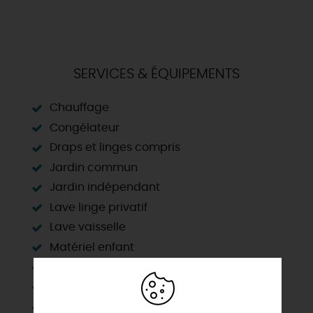
SERVICES & ÉQUIPEMENTS
Chauffage
Congélateur
Draps et linges compris
Jardin commun
Jardin indépendant
Lave linge privatif
Lave vaisselle
Matériel enfant
Micro-ondes
Parking
Plain Pied