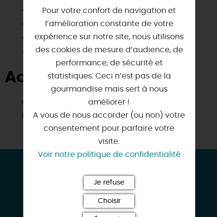
Salle d'eau privée
Pour votre confort de navigation et
Télévision
l’amélioration constante de votre
expérience sur notre site, nous utilisons
Terrain clos
des cookies de mesure d’audience, de
Wifi
performance, de sécurité et
Activités à proximité
statistiques. Ceci n’est pas de la
gourmandise mais sert à nous
améliorer !
Golf
A vous de nous accorder (ou non) votre
Pêche
consentement pour parfaire votre
visite.
Voir notre politique de confidentialité
CONTACT & LOCALISATION
L'Atelier
Je refuse
102 Rue de la Fosse Longue
Choisir
45430 MARDIE