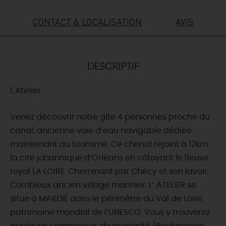
DEMAIN
CONTACT & LOCALISATION
AVIS
CE WEEK-END
DESCRIPTIF
L'Atelier
CETTE SEMAINE
Venez découvrir notre gîte 4 personnes proche du
canal, ancienne voie d’eau navigable dédiée
TOUT L'AGENDA
maintenant au tourisme. Ce chenal rejoint à 12km
la cité johannique d’Orléans en côtoyant le fleuve
royal LA LOIRE. Cheminant par Chécy et son lavoir,
Combleux ancien village marinier. L’ ATELIER se
situe à MARDIÉ dans le périmètre du Val de Loire
patrimoine mondial de l’UNESCO. Vous y trouverez