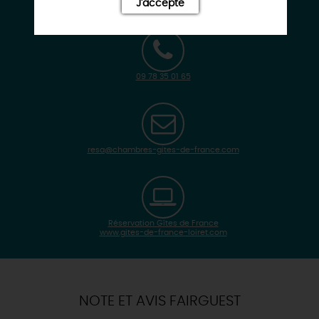
J'accepte
09 78 35 01 65
resa@chambres-gites-de-france.com
Réservation Gîtes de France
www.gites-de-france-loiret.com
| Map data ©
Leaflet
OpenStreetMap contributors
×
+
Itinéraire vers
MARDIE
-
NOTE ET AVIS FAIRGUEST