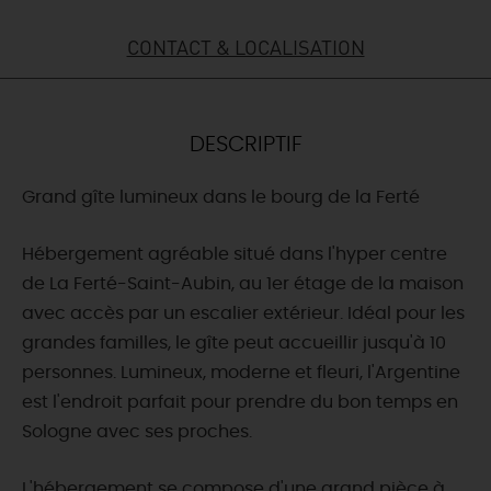
DEMAIN
CONTACT & LOCALISATION
CE WEEK-END
DESCRIPTIF
Grand gîte lumineux dans le bourg de la Ferté
CETTE SEMAINE
Hébergement agréable situé dans l'hyper centre
de La Ferté-Saint-Aubin, au 1er étage de la maison
TOUT L'AGENDA
avec accès par un escalier extérieur. Idéal pour les
grandes familles, le gîte peut accueillir jusqu'à 10
personnes. Lumineux, moderne et fleuri, l'Argentine
est l'endroit parfait pour prendre du bon temps en
Sologne avec ses proches.
L'hébergement se compose d'une grand pièce à