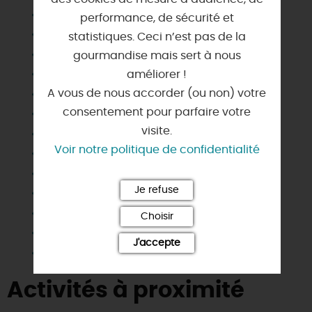
Animaux acceptés
performance, de sécurité et
Barbecue
statistiques. Ceci n’est pas de la
Chauffage
gourmandise mais sert à nous
Congélateur
améliorer !
A vous de nous accorder (ou non) votre
Draps et linges compris
consentement pour parfaire votre
Jardin commun
visite.
Lave linge privatif
Voir notre politique de confidentialité
Lave vaisselle
Matériel enfant
Je refuse
Micro-ondes
Salle d'eau privée
Choisir
Télévision
J'accepte
Wifi
Activités à proximité