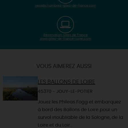
resa@chambres-gites-de-france.com
Réservation Gîtes de France
www.gites-de-france-loiret.com
| Map data ©
Leaflet
OpenStreetMap contributors
×
+
Itinéraire vers
LA FERTE-SAINT-AUBIN
-
VOUS AIMEREZ AUSSI
LES BALLONS DE LOIRE
45370 - JOUY-LE-POTIER
Jouez les Phileas Fogg et embarquez
à bord des Ballons de Loire pour un
survol inoubliable de la Sologne, de la
Loire et du Loir...