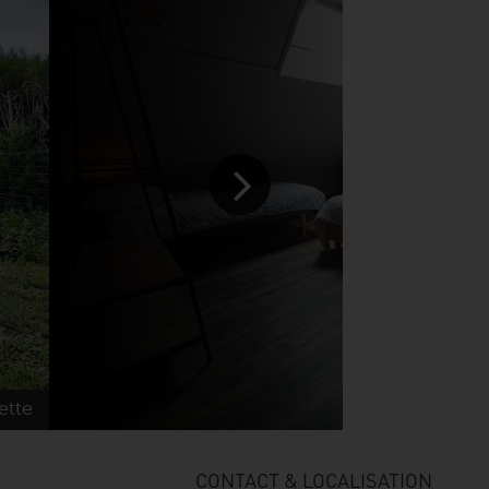
rette
G
CONTACT & LOCALISATION