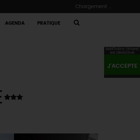
Chargement ...
AGENDA
PRATIQUE
RECHERCHE
AddToAny (share)
est désactivé.
J'ACCEPTE
E