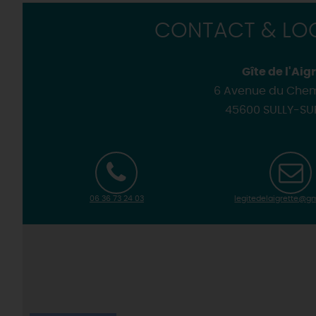
CONTACT & LOC
Gîte de l'Aig
6 Avenue du Chem
45600 SULLY-SU
06 36 73 24 03
legitedelaigrette@g