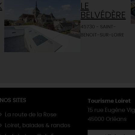
K
LE
BELVÉDÈRE
45730 - SAINT-
BENOIT-SUR-LOIRE
NOS SITES
Tourisme Loiret
15 rue Eugène Vi
La route de la Rose
45000 Orléans
Loiret, balades & randos