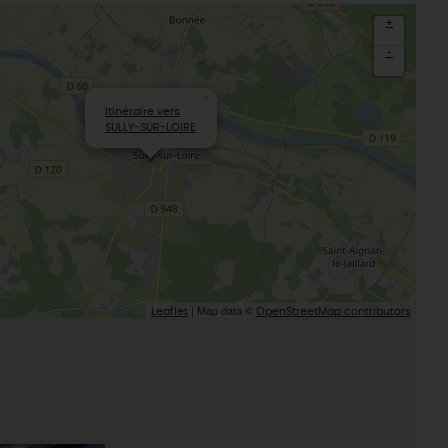
Sacré patrimoine religieux
T
+
L'oratoire carolingien de Germigny-
des-Prés
-
Le Loiret, un département fleuri
×
Itinéraire vers
SULLY-SUR-LOIRE
| Map data ©
Leaflet
OpenStreetMap contributors