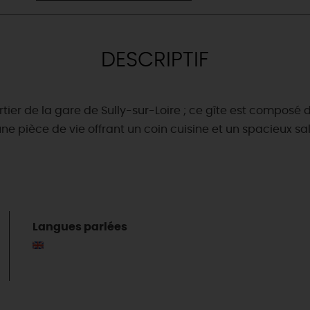
DESCRIPTIF
er de la gare de Sully-sur-Loire ; ce gîte est composé d
une pièce de vie offrant un coin cuisine et un spacieux s
Langues parlées
& BALADES
TOUS À
L'EAU !