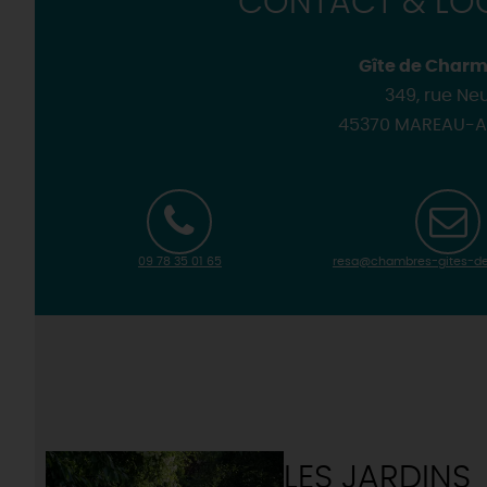
CONTACT & LOC
Gîte de Charm
349, rue Ne
45370 MAREAU-A
09 78 35 01 65
resa@chambres-gites-de
LES JARDINS