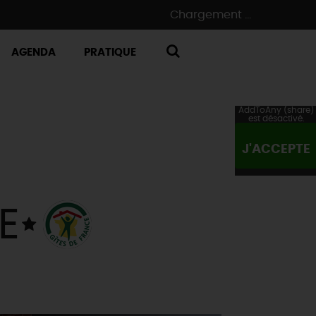
Chargement ...
AGENDA
PRATIQUE
RECHERCHE
AddToAny (share)
est désactivé.
J'ACCEPTE
E