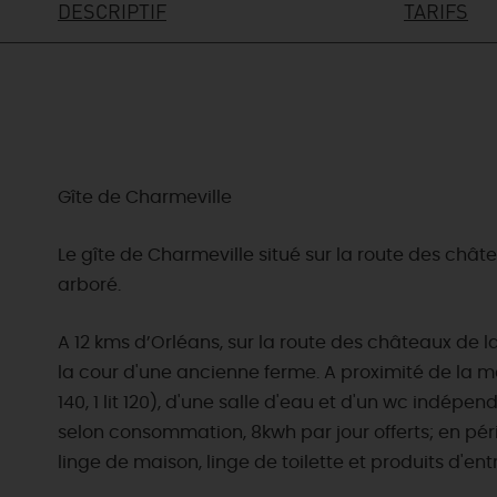
DESCRIPTIF
TARIFS
Gîte de Charmeville
Le gîte de Charmeville situé sur la route des chât
arboré.
A 12 kms d’Orléans, sur la route des châteaux de l
la cour d'une ancienne ferme. A proximité de la ma
140, 1 lit 120), d'une salle d'eau et d'un wc indép
selon consommation, 8kwh par jour offerts; en pério
linge de maison, linge de toilette et produits d'entr