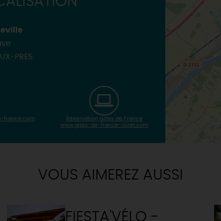
ALISATION
eville
uve
UX-PRES
-france.com
Réservation Gîtes de France
www.gites-de-france-loiret.com
VOUS AIMEREZ AUSSI
FIESTA'VÉLO -