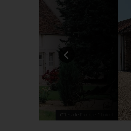
Gîtes de France ® Loiret