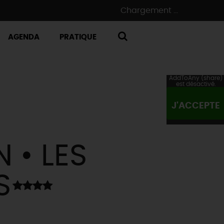
Chargement ...
AGENDA
PRATIQUE
RECHERCHE
AddToAny (share)
est désactivé.
J'ACCEPTE
 • LES
S