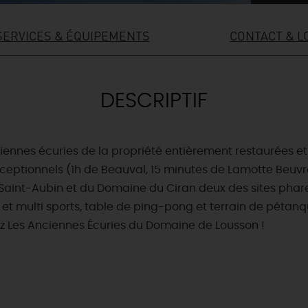
SERVICES & ÉQUIPEMENTS
CONTACT & L
DESCRIPTIF
ciennes écuries de la propriété entièrement restaurées 
exceptionnels (1h de Beauval, 15 minutes de Lamotte Beuv
int-Aubin et du Domaine du Ciran deux des sites phare de
 et multi sports, table de ping-pong et terrain de pétanq
ez Les Anciennes Écuries du Domaine de Lousson !