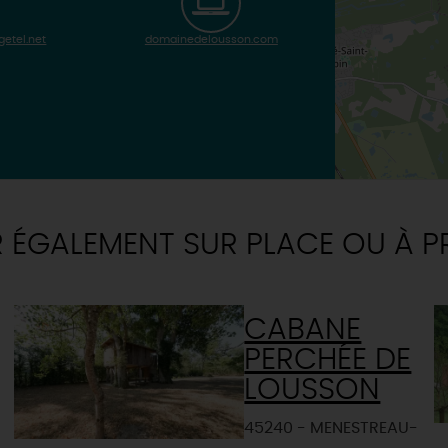
etel.net
domainedelousson.com
R ÉGALEMENT SUR PLACE OU À P
CABANE
PERCHÉE DE
LOUSSON
45240 - MENESTREAU-