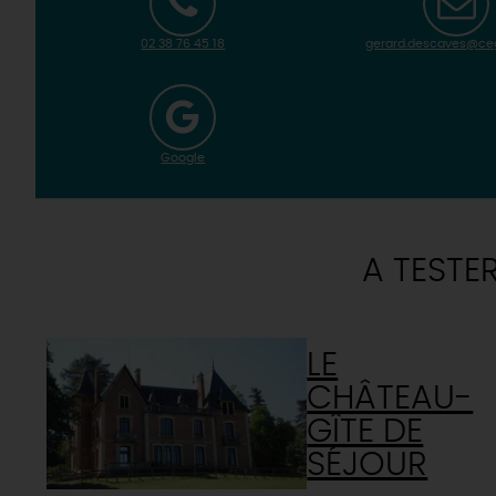
02 38 76 45 18
gerard.descaves@ceg
Google
A TESTE
LE
CHÂTEAU-
GÎTE DE
SÉJOUR