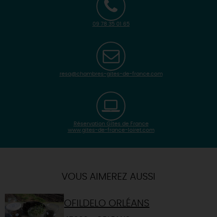
09 78 35 01 65
resa@chambres-gites-de-france.com
Réservation Gîtes de France
www.gites-de-france-loiret.com
| Map data ©
Leaflet
OpenStreetMap contributors
×
+
Itinéraire vers
ORLEANS
-
VOUS AIMEREZ AUSSI
OFILDELO ORLÉANS