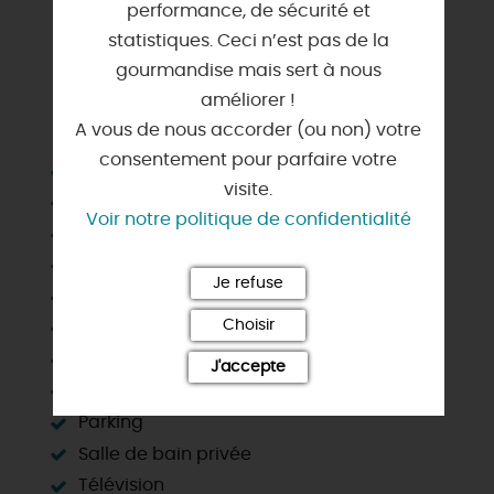
performance, de sécurité et
statistiques. Ceci n’est pas de la
gourmandise mais sert à nous
améliorer !
SERVICES & ÉQUIPEMENTS
A vous de nous accorder (ou non) votre
consentement pour parfaire votre
Cafetière
visite.
Chauffage
Voir notre politique de confidentialité
Congélateur
Draps et linges compris
Je refuse
Etage
Choisir
Lave linge privatif
Lave vaisselle
J'accepte
Micro-ondes
Parking
Salle de bain privée
Télévision