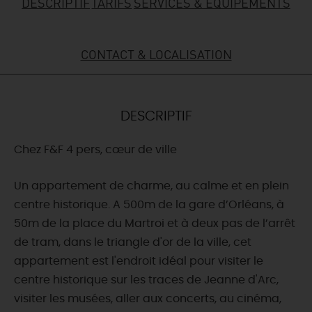
DESCRIPTIF
TARIFS
SERVICES & ÉQUIPEMENTS
DEMAIN
CONTACT & LOCALISATION
CE WEEK-END
DESCRIPTIF
CETTE SEMAINE
Chez F&F 4 pers, cœur de ville
TOUT L'AGENDA
Un appartement de charme, au calme et en plein
centre historique. A 500m de la gare d’Orléans, à
50m de la place du Martroi et à deux pas de l’arrêt
de tram, dans le triangle d'or de la ville, cet
appartement est l'endroit idéal pour visiter le
centre historique sur les traces de Jeanne d'Arc,
visiter les musées, aller aux concerts, au cinéma,