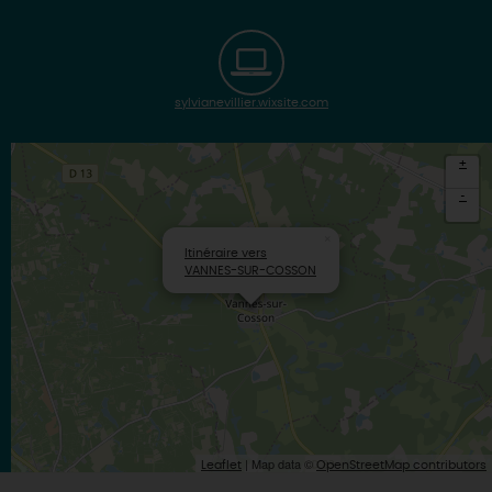
sylvianevillier.wixsite.com
+
-
×
Itinéraire vers
VANNES-SUR-COSSON
| Map data ©
Leaflet
OpenStreetMap contributors