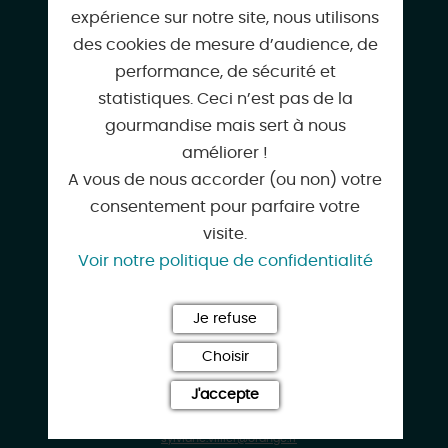
expérience sur notre site, nous utilisons
CONTACT & LOCALISATION
des cookies de mesure d’audience, de
Chambres d'hôtes Bagatelle
performance, de sécurité et
14 Rue de Bagatelle
statistiques. Ceci n’est pas de la
45510 VANNES-SUR-COSSON
gourmandise mais sert à nous
améliorer !
A vous de nous accorder (ou non) votre
consentement pour parfaire votre
visite.
02 38 57 24 70
Voir notre politique de confidentialité
Je refuse
06 32 38 22 26
Choisir
J'accepte
sylviane.villier@orange.fr