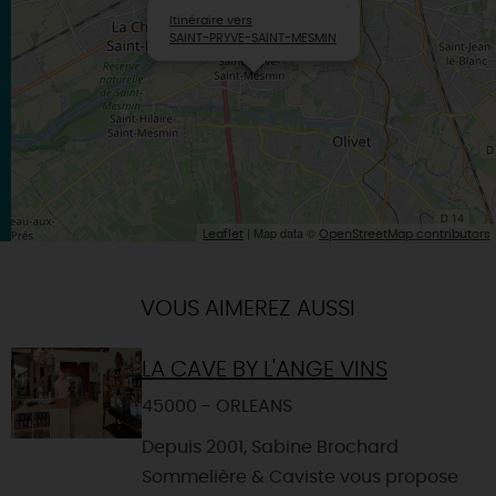
×
Itinéraire vers
SAINT-PRYVE-SAINT-MESMIN
| Map data ©
Leaflet
OpenStreetMap contributors
VOUS AIMEREZ AUSSI
LA CAVE BY L'ANGE VINS
45000 - ORLEANS
Depuis 2001, Sabine Brochard
Sommelière & Caviste vous propose