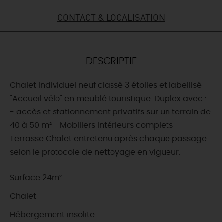
CONTACT & LOCALISATION
DEMAIN
CE WEEK-END
DESCRIPTIF
Chalet individuel neuf classé 3 étoiles et labellisé
CETTE SEMAINE
"Accueil vélo" en meublé touristique. Duplex avec :
- accès et stationnement privatifs sur un terrain de
40 à 50 m² - Mobiliers intérieurs complets -
TOUT L'AGENDA
Terrasse Chalet entretenu après chaque passage
selon le protocole de nettoyage en vigueur.
Surface 24m²
Chalet
Hébergement insolite.