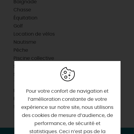
Baignade
Chasse
Équitation
Golf
Location de vélos
Nautisme
Pêche
Piscine collective
Sentier de randonnée
Sports aériens
Tennis collectif
Itinéraire vélo
Pour votre confort de navigation et
Plan d'eau pour la baignade
l’amélioration constante de votre
Sites de visites
expérience sur notre site, nous utilisons
des cookies de mesure d’audience, de
performance, de sécurité et
statistiques. Ceci n’est pas de la