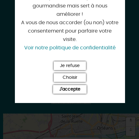
CONTACT & LOCALISATION
gourmandise mais sert à nous
améliorer !
Chalet atypique entre ville et verdure
A vous de nous accorder (ou non) votre
18 A rue des Coquelicots
consentement pour parfaire votre
45750 SAINT-PRYVE-SAINT-MESMIN
visite.
Voir notre politique de confidentialité
Je refuse
06 78 79 19 24
Choisir
J'accepte
xavier.landa@hotmail.fr
+
-