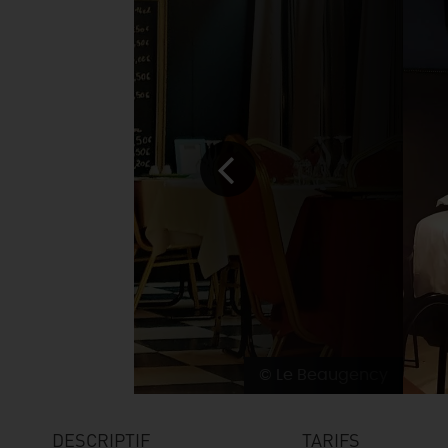
© Le Beaugency
DESCRIPTIF
TARIFS