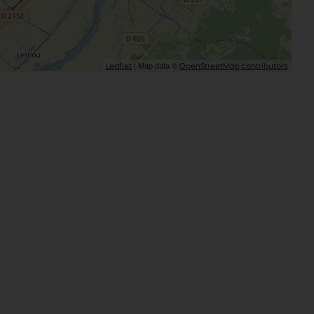
| Map data ©
Leaflet
OpenStreetMap contributors