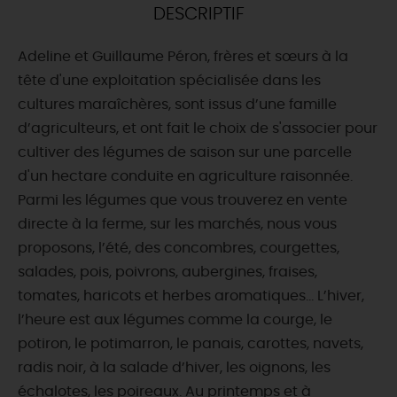
DESCRIPTIF
DEMAIN
Adeline et Guillaume Péron, frères et sœurs à la
tête d'une exploitation spécialisée dans les
CE WEEK-END
cultures maraîchères, sont issus d’une famille
d’agriculteurs, et ont fait le choix de s'associer pour
cultiver des légumes de saison sur une parcelle
CETTE SEMAINE
d'un hectare conduite en agriculture raisonnée.
Parmi les légumes que vous trouverez en vente
directe à la ferme, sur les marchés, nous vous
TOUT L'AGENDA
proposons, l’été, des concombres, courgettes,
salades, pois, poivrons, aubergines, fraises,
tomates, haricots et herbes aromatiques… L’hiver,
l’heure est aux légumes comme la courge, le
potiron, le potimarron, le panais, carottes, navets,
radis noir, à la salade d’hiver, les oignons, les
échalotes, les poireaux. Au printemps et à