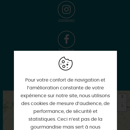
Instagram
Facebook
Pour votre confort de navigation et
Google
l’amélioration constante de votre
expérience sur notre site, nous utilisons
+
des cookies de mesure d’audience, de
-
performance, de sécurité et
×
statistiques. Ceci n’est pas de la
Itinéraire vers
CHARMONT-EN-BEAUCE
gourmandise mais sert à nous