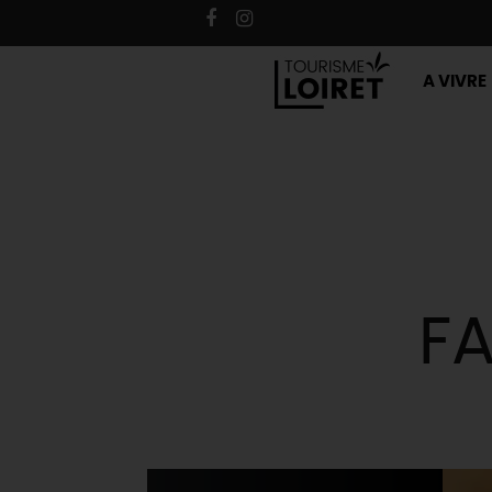
A VIVRE
F