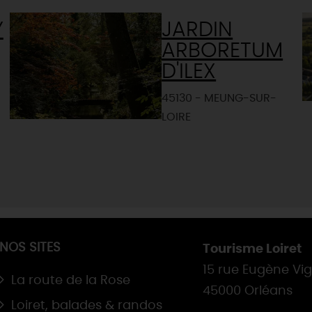
Y
JARDIN
ARBORETUM
D'ILEX
45130 - MEUNG-SUR-
LOIRE
NOS SITES
Tourisme Loiret
15 rue Eugène Vi
La route de la Rose
45000 Orléans
Loiret, balades & randos