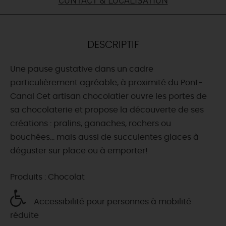
DEMAIN
DESCRIPTIF
CE WEEK-END
Une pause gustative dans un cadre
particulièrement agréable, à proximité du Pont-
CETTE SEMAINE
Canal Cet artisan chocolatier ouvre les portes de
sa chocolaterie et propose la découverte de ses
créations : pralins, ganaches, rochers ou
TOUT L'AGENDA
bouchées... mais aussi de succulentes glaces à
déguster sur place ou à emporter!
Produits : Chocolat
Accessibilité pour personnes à mobilité
réduite