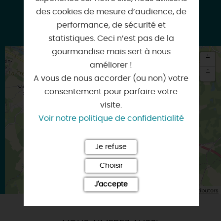
des cookies de mesure d’audience, de
performance, de sécurité et
Instagram
statistiques. Ceci n’est pas de la
gourmandise mais sert à nous
+
améliorer !
-
A vous de nous accorder (ou non) votre
×
consentement pour parfaire votre
Itinéraire vers
BRIARE
visite.
Voir notre politique de confidentialité
Je refuse
Choisir
J'accepte
| Map data ©
Leaflet
OpenStreetMap contributors