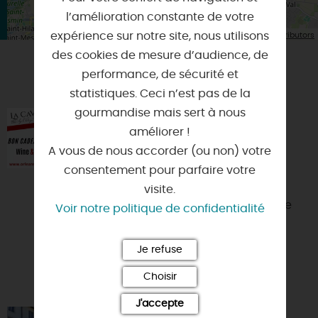
l’amélioration constante de votre
| Map data ©
expérience sur notre site, nous utilisons
Leaflet
OpenStreetMap contributors
des cookies de mesure d’audience, de
performance, de sécurité et
VOUS AIMEREZ AUSSI
statistiques. Ceci n’est pas de la
gourmandise mais sert à nous
ATELIERS LA CAVE BY L'ANGE
améliorer !
VINS
A vous de nous accorder (ou non) votre
45000 - ORLEANS
consentement pour parfaire votre
Depuis 2001, Sabine & Laurent
visite.
Brochard Sommelière et lui Caviste
Voir notre politique de confidentialité
organisent des ateliers/dîners
dégustation. Depuis, 2011, ils s...
Je refuse
Choisir
J'accepte