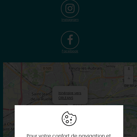
Instagram
Facebook
+
-
×
Itinéraire vers
ORLEANS
Pour votre confort de navigation et