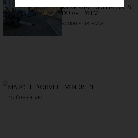
CERCIL - MUSÉE
MÉMORIAL DES ENFANTS
DU VEL D’HIV
45000 - ORLEANS
MARCHÉ D'OLIVET - VENDREDI
45160 - OLIVET