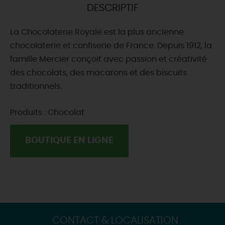
DESCRIPTIF
DEMAIN
La Chocolaterie Royale est la plus ancienne
chocolaterie et confiserie de France. Depuis 1912, la
CE WEEK-END
famille Mercier conçoit avec passion et créativité
des chocolats, des macarons et des biscuits
traditionnels.
CETTE SEMAINE
Produits : Chocolat
TOUT L'AGENDA
BOUTIQUE EN LIGNE
CONTACT & LOCALISATION