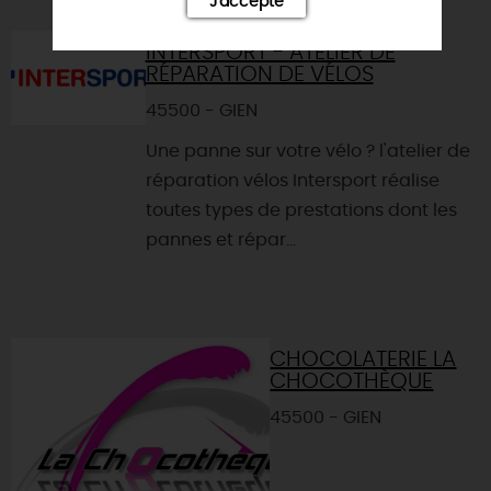
J'accepte
INTERSPORT - ATELIER DE
RÉPARATION DE VÉLOS
45500 - GIEN
Une panne sur votre vélo ? l'atelier de
réparation vélos Intersport réalise
toutes types de prestations dont les
pannes et répar...
CHOCOLATERIE LA
CHOCOTHÈQUE
45500 - GIEN