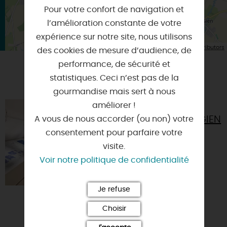
Pour votre confort de navigation et
l’amélioration constante de votre
expérience sur notre site, nous utilisons
| Map data ©
Leaflet
OpenStreetMap contributors
des cookies de mesure d’audience, de
performance, de sécurité et
statistiques. Ceci n’est pas de la
VOUS AIMEREZ AUSSI
gourmandise mais sert à nous
améliorer !
MUSÉE DE LA
FAÏENCERIE DE GIEN
A vous de nous accorder (ou non) votre
consentement pour parfaire votre
45500 - GIEN
visite.
Voir notre politique de confidentialité
Je refuse
Choisir