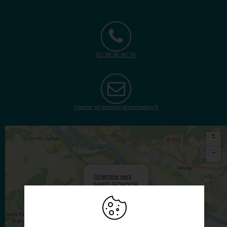
02 38 36 90 76
mairie-st.gondon@wanadoo.fr
+
-
×
Itinéraire vers
SAINT-GONDON