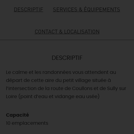
DESCRIPTIF
SERVICES & ÉQUIPEMENTS
DEMAIN
CONTACT & LOCALISATION
CE WEEK-END
CETTE SEMAINE
DESCRIPTIF
Le calme et les randonnées vous attendent au
TOUT L'AGENDA
départ de cette aire du petit village située à
l’intersection de la route de Coullons et de Sully sur
Loire (point d’eau et vidange eau usée)
Capacité
10 emplacements