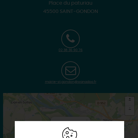
Place du paturiau
45500 SAINT-GONDON
02 38 36 90 76
mairie-st.gondon@wanadoo.fr
+
-
×
Itinéraire vers
SAINT-GONDON