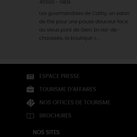
45500 - GIEN
Les gourmandises de Cathy, un salon
de thé pour une pause douceur face
au vieux pont de Gien. En rez-de-
chaussée, la boutique c...
ESPACE PRESSE
TOURISME D’AFFAIRES
NOS OFFICES DE TOURISME
BROCHURES
NOS SITES