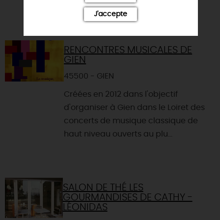
J'accepte
RENCONTRES MUSICALES DE
GIEN
45500 - GIEN
Créées en 2012 dans l'objectif
d'organiser à Gien dans le Loiret des
concerts de musique classique de
haut niveau ouverts au plu...
SALON DE THÉ LES
GOURMANDISES DE CATHY -
LÉONIDAS