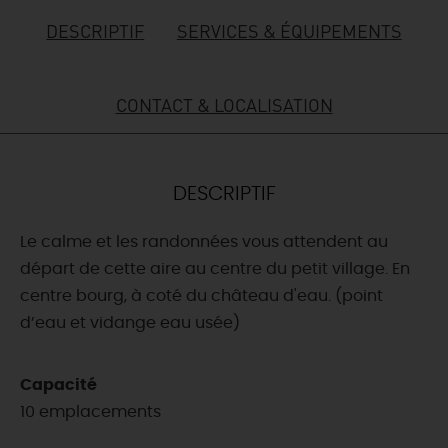
DESCRIPTIF
SERVICES & ÉQUIPEMENTS
DEMAIN
CONTACT & LOCALISATION
CE WEEK-END
CETTE SEMAINE
DESCRIPTIF
Le calme et les randonnées vous attendent au
TOUT L'AGENDA
départ de cette aire au centre du petit village. En
centre bourg, à coté du château d'eau. (point
d’eau et vidange eau usée)
Capacité
10 emplacements