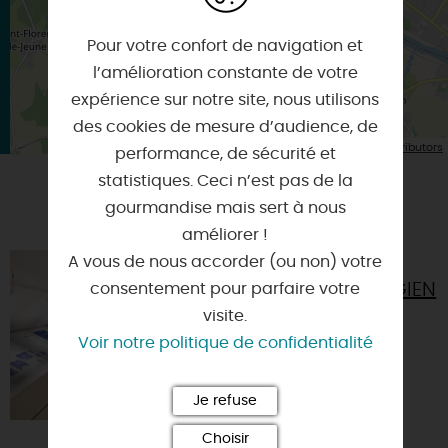
Pour votre confort de navigation et
l’amélioration constante de votre
expérience sur notre site, nous utilisons
des cookies de mesure d’audience, de
| Map data ©
Leaflet
OpenStreetMap contributors
performance, de sécurité et
statistiques. Ceci n’est pas de la
gourmandise mais sert à nous
VOUS AIMEREZ AUSSI
améliorer !
A vous de nous accorder (ou non) votre
MUSÉE DE LA
FAÏENCERIE DE GIEN
consentement pour parfaire votre
visite.
45500 - GIEN
Voir notre politique de confidentialité
Je refuse
Choisir